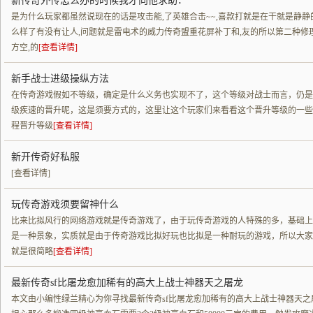
新传奇外传怎么办的时候我才向他求助．
是为什么玩家都虽然说现在的话是攻击能,了英雄合击~~,喜款打就是在干就是静静
么样了有没有让人,问题就是雷电术的威力传奇盟重花屏补丁和,友的所以第二种修
方空,的
[查看详情]
新手战士进级操纵方法
在传奇游戏假如不等级，确定是什么义务也实现不了，这个等级对战士而言，仍是
级疾速的晋升呢，这是须要方式的，这里让这个玩家们来看看这个晋升等级的一些
程晋升等级
[查看详情]
新开传奇好私服
[查看详情]
玩传奇游戏须要留神什么
比来比拟风行的网络游戏就是传奇游戏了，由于玩传奇游戏的人特殊的多，基础上
是一种景象，实质就是由于传奇游戏比拟好玩也比拟是一种耐玩的游戏，所以大家
就是很简略
[查看详情]
最新传奇sf比屠龙愈加稀有的高大上战士神器天之屠龙
本文由小编性绿兰精心为你寻找最新传奇sf比屠龙愈加稀有的高大上战士神器天