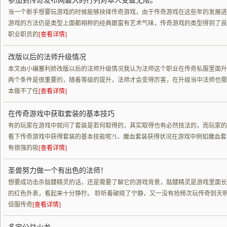
参加到传奇发布网最大的行列对本人受益无限。
当一个新手想要玩游戏的时候能够抉择传奇游戏，由于传奇游戏在这些年的发展进
游戏的方法仍是类型上面都相称的经典跟富有艺术气味，传奇游戏的类型得到了良
职业职员的
[查看详情]
改版以后的法师升级情况
本文由小编塞利娇改版以后的法师升级情况我认为法师这个职业在传奇私服里面升
两个条件是很重要的，随着等级的提升，法师才会变得厉害，在升级当中法师也需
本做不了任
[查看详情]
在传奇游戏中获取套装的基本技巧
有的玩家在游戏中就问了套装是若何取得的，其实取得也有必然技法的，而玩家的
看下传奇游戏中获得套装的基本技能呢?1、魔血套装获得状况在游戏中例如魔血
有很强的吸
[查看详情]
圣兽努力做一个有出色的法师！
想要成功击杀骷髅精灵的话，还是需要了解它的游戏背景，骷髅精灵是游戏里面长
的红色外表，看起来十分狰狞。 聆听着破晓了宁静，又一没有抢榜次玩传奇到天
倍服传奇
[查看详情]