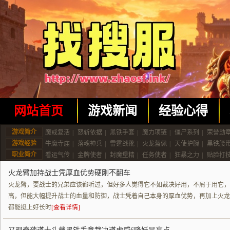
网站首页
游戏新闻
经验心得
游戏简介
魔戒复活
|
怒斩依据
|
黑铁手套
|
魔力项链
|
僵尸系列
|
荣誉勋
游戏经验
牛魔寺庙
|
落魂神兵
|
雷霆战靴
|
火龙盔佩
|
天使护腕
|
黑铁腰
职业简介
看运气传
|
金牌使者
|
封魔堡精
|
任务使者
|
狂暴之力
|
贴脸打
火龙臂加持战士凭厚血优势硬刚不翻车
火龙臂，耍战士的兄弟应该都听过，但好多人觉得它不如裁决好用，不屑于用它，
高，但能大幅提升战士的血量和防御，战士凭着自己本身的厚血优势，再加上火龙臂
都能挺上好长时
[查看详情]