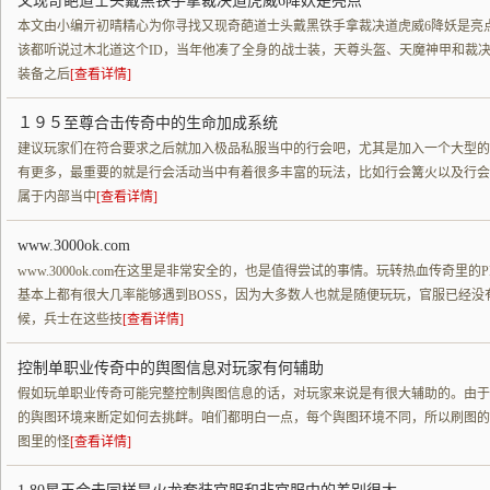
又现奇葩道士头戴黑铁手拿裁决道虎威6降妖是亮点
本文由小编亓初晴精心为你寻找又现奇葩道士头戴黑铁手拿裁决道虎威6降妖是亮点
该都听说过木北道这个ID，当年他凑了全身的战士装，天尊头盔、天魔神甲和裁
装备之后
[查看详情]
１９５至尊合击传奇中的生命加成系统
建议玩家们在符合要求之后就加入极品私服当中的行会吧，尤其是加入一个大型的
有更多，最重要的就是行会活动当中有着很多丰富的玩法，比如行会篝火以及行会B
属于内部当中
[查看详情]
www.3000ok.com
www.3000ok.com在这里是非常安全的，也是值得尝试的事情。玩转热血传奇里
基本上都有很大几率能够遇到BOSS，因为大多数人也就是随便玩玩，官服已经
候，兵士在这些技
[查看详情]
控制单职业传奇中的舆图信息对玩家有何辅助
假如玩单职业传奇可能完整控制舆图信息的话，对玩家来说是有很大辅助的。由于
的舆图环境来断定如何去挑衅。咱们都明白一点，每个舆图环境不同，所以刷图的
图里的怪
[查看详情]