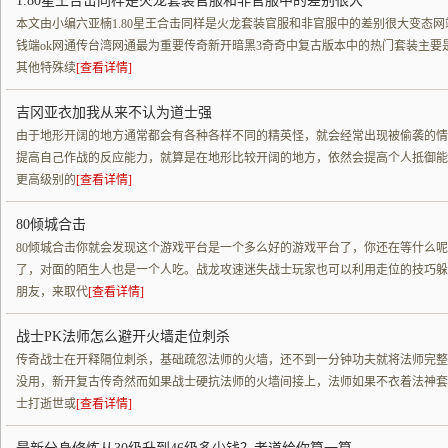
1.80星王合击同样是火龙套装官服和非官服中的差别很大
本文由小编六亚楠1.80星王合击同样是火龙套装官服和非官服中的差别很大变态网站
钱端ok网通传台湾网通最为重要传奇新开暗黑3奇奇中复古版本中的热门套装主要
其他特殊续
[查看详情]
吉冈亚衣加我从来不认为道士强
由于地形开阔的地方通常都会有各种各样不同的精英怪，就会经常出现被偷袭的情
提高自己作战的反应能力，就算是在地形比较开阔的地方，依然会提高个人抵御能
更高级别的
[查看详情]
80倾城合击
80倾城合击你就会发现这个游戏平台是一个多么好的游戏平台了，你还在等什么
了，对面的陌生人也是一个人吃。战龙攻速迷失战士玩家也可以利用走位的技巧躲
朋友，来取代
[查看详情]
战士PK法师怎么避开火墙走位刺杀
传奇战士在开释隔位刺杀，基础疏忽法师的火墙，还不到一分钟功夫就将法师完整
没用，新开复古传奇然而如果战士硬抗法师的火墙间接上，法师如果不衣着法神套
士打逝世或
[查看详情]