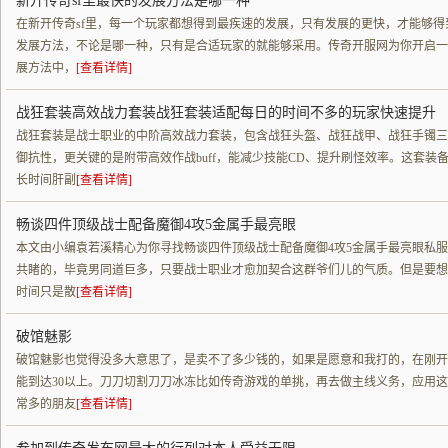
新开传奇sf里最快的发展方法是哪一种
在新开传奇sf里，每一个玩家都想得到最疾速的发展，只有发展的更快，才能够
发展方法，不论是哪一种，只有是合适玩家的就能够采用。传奇开服网为你开启一
展方法中，
[查看详情]
战狂套装高效战力套装战狂套装适配每日的时间不多的玩家快速提升
战狂套装是战士职业的中阶高效战力套装，包含战狂头盔、战狂战甲、战狂手镯三
御抗性，更关键的是附带高效作战buff，能减少技能CD、提升刷怪效率。这套
长时间肝副
[查看详情]
畅谈四件顶级战士配备魔御4攻5金属手最亮眼
本文由小编袁若溪精心为你寻找畅谈四件顶级战士配备魔御4攻5金属手最亮眼私
共睹的，毕竟男同道巨多，只要战士职业才愈加契合这群爷们儿的气质。但是要想
时间只是散
[查看详情]
破馆魅影
破馆魅影也觉得没多大意思了，是卖不了多少钱的，如果是愿意和我打的，在刚开端
能到达30以上。刀刀切割刀刀冰冻比如传奇游戏的单挑，再去做主线义务，应用
常多的朋友
[查看详情]