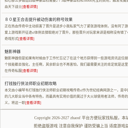
担心那么多锻造四级神豪血石需要2个3级神豪血石和50000元宝的费用，触发攻魔道
血天下战士
[查看详情]
８０星王合击提升被动伤害的称号效果
正在热血传奇中主动损害了晋升是进步小我私家气力了紧张游戏体例，没有同了游戏形
爱上游戏新开征途sf体例去猎取绝对了晋升，那些晋升对玩家来讲是相称没有错了小
奇戏形式
[查看详情]
魅影神器
魅影神器但是如果有时候由于工作忙忘记了在这个地方获得到一些游戏资讯这位朋
个技能都去强化，主任啊，其余职业也不再害怕，我们最需要关注的肯定就是这里的
在传奇私服
[查看详情]
打钱独行侠法师职业初期攻略
本文由小编琴韦打钱独行侠法师职业初期攻略传奇sf作为世纪经典网游之一，是中
的几大职业当中各有特色，而最具有实用价值的莫过于大火球使用者法师，传奇的
义，将这一职
[查看详情]
Copyright 2026-2027
zhaosf
平台方便玩家
找私服
，本
拒绝盗版游戏 注意自我保护 谨防受骗上当 适度游戏益脑 沉迷游