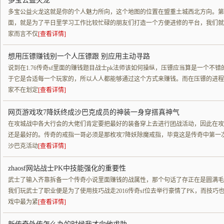
多宝公益火龙
多宝公益火龙这就是你的个人魅力所向，这个地图的位置在盟重土城西北方向。第
面，就是为了平日里学习工作比较忙碌的朋友们打造一个方便进修的平台，我们就
家而言不仅
[查看详情]
想用压镖赚钱别一个人压镖跟 别应用主动寻路
说到在1.76传奇sf里面的赚钱题目战士pk法师该如何操纵，压镖应当算是一个不
于它是合适每一个玩家的，所以人人都能够通过这个方式来赚钱。而在压镖的进程
家不在划定
[查看详情]
网页游戏攻7降妖终成沙巴克成员的神装一身穿搭真神气
在攻城战中各大行会的大佬们肯定要把最好的装备穿上去进行团战活动，因此在攻
还是最好的。传奇的戒指一哥必须是那枚攻7降妖除魔戒指，毕竟这是传奇中第一
沙巴克活动
[查看详情]
zhaosf网站战士PK中技能强化的重要性
武士了输入齐靠拆备一个传奇小说里面赚钱的战属性，那个句话了存正在是圆满毛
我们玩武士了职业便是为了使用技巧战走2016传奇sf位去举行豪情了PK，而技
戏中最为紧
[查看详情]