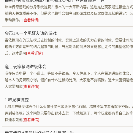
最新分身修炼从30级升到46级多少钱？老道给你算一算
热血传奇游戏的分身系统是复古版本的一大革新内容，这也是让玩家通过氪金方式
前的天关本质差不多，但是这也算符合如今网络游戏以及玩家群体现状的设定：运
手动操作。
[查看详情]
金币176一个见证友谊的游戏
当依据现在的玩法模式去控制的时候，实际上进攻的实力在看的时候，需要让刺杀
这两个方面紧密的结合起来的时候，当然刺杀的剑法效果能够让走位的典型化的作
式，这才是可
[查看详情]
道士玩家猪洞进级休会
我在传奇中是一个小道士，等级不是很高，今天性享下，个人在猪洞进级的休会，
是本人的见解跟心得，假如有什么过错的处所，大家也不要喷我。道士去猪洞进级
大家要知道
[查看详情]
1.85龙神微变
1.85龙神微变你弄个什么火属性灵气吸收不够也行啊。精神不集中看着就不舒服
弄到装备呢？这个问题只要你出野外去逛一下就知道了，每个玩家都有着自己的拿
快速杀死他
[查看详情]