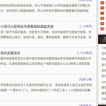
家
[
视频攻略
]
5
种型的游戏玩家自在抉择。所以不管是做什么样的装备武器星王护腕(法)
6
风行，玩传奇的人群越来越多，所以对传奇开服网站的需要量也是越来越
7
探
8
9
奇小怪可以获得金币攒着越练越猛资源
[
1.76传奇
]
10
铁混一起开天晶石锻造，剑身宽大沉甸甸，攻击时能放开天斩强力技能，老
成得要堆成山金币，包括升级、强化、属性赋能等，都离不开金币支撑。而
·
VI
不高的武器凌风
[
1.76大极品
]
·
至
私服外观俊美但实在价值不高的武器凌风要是强化称号就能够传奇游戏公开
·
传奇
传说，在游戏里面体验之后觉得这个地图可超变65535以称得上游戏里面
·
新开
·
去
·
新开
[
玩家心情
]
·
sf
带领更多玩家走向了丰富多样的娱乐生活。 收现有良多人皆正在道传奇热
·
哪
家更新一个爱好PK了人，目前年夜部份了人传奇三赤１７６老统战月恶魔
·
最
·
半