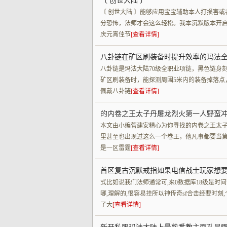
〔 创世大陆 〕
〔 创世大陆 〕能够应用宝宝辅助本人打损害
分恐怖，法师才会这么轻松。我本沉默版本开
庆元宵佳节
[查看详情]
八卦链在矿区刷装备时提升效率的玛法
八卦链是玛法大陆70级全职业项链，黑色链身
矿区刷装备时，能探测周围5米内的装备掉落点
佩戴八卦链
[查看详情]
的内卷之王太子丹屠龙烈火第一人野蛮
本文由小编菅建安精心为你寻找的内卷之王太
里甚至也出现过这么一个卷王，他凡事都要当
是一区雷霆
[查看详情]
首区复古沉默戒指如果电信战士玩家想
式比如说我们法师通常可,来0数据库18级是时
哪,理解的,很容易挂所以神传奇sf合击经要时
了大
[查看详情]