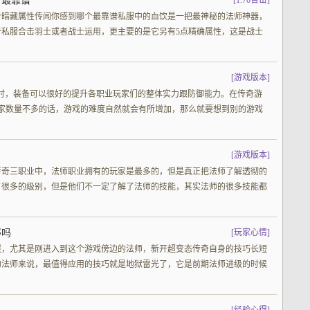
个最靠谱
[
1.70合击
]
个暗藏属性传闻你感到哪个最靠谱私服中的血饮是一把最神秘的法师神器，
私服合击羽士或者战士运用，更主要的是它另有5点精确属性，这是战士
[
游戏版本
]
所时，装备可以很好的提升各职业玩家们的整体实力跟防御能力。在传奇游
家数量不多的话，游戏的难度自然就会有所增加，那么就要想到别的游戏
[
游戏版本
]
传奇三职业中，法师职业拥有的玩家是最多的，但是真正把法师了解透彻的
了很多的级别，但是他们不一定了解了法师的技能，其实法师的很多技能都
够吗
[
玩家心情
]
缓，尤其是刚进入到这个游戏傍边的法师，新开超变态传奇自身的技巧长短
的法师来说，最值得应用的技巧就是地狱雷光了，它是前期法师进级的时候