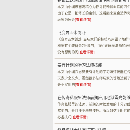
畅谈血饮的四个暗藏属性传闻你感到哪
本文由小编褒志鸣精心为你寻找畅谈血饮的四
由于它是一把修长的宝剑，这看起来更合适传奇
玩家为传奇
[查看详情]
《变异de木剑2》
《变异de木剑2》当玩家们的把技巧用错了场
戏里有个装备是7件套的，而如果玩魔法师的玩
没有想到的问
[查看详情]
要有计划的学习法师技能
本文由小编兴恩贝要有计划的学习法师技能在
玩家少之又少。虽然很多法师玩家的等级达到
是不实用的
[查看详情]
在传奇私服里法师前期应用地狱雷光能
传奇私服里的法师，前期的时候发展的十分迟
常少的，并且还不群攻技巧。所以对这个时代
必备技巧
[查看详情]