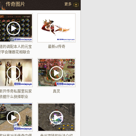
传奇图片
更多
道的调配本人的元宝
最新sf传奇
要学会赚跟花相联合
新开传奇私服里玩家
真灵
依据什么抉择职业