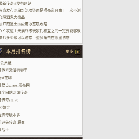
最新传奇sf发布网站
传奇发布网站灯笼项链原是照亮道具由于一次不测
索了它的机密
飞翔酒鬼大极品
法师跟道士pk应用冰怒吼攻略
９９攻速１天满终级玩家们相互之间一定要能够很
法师多少级可以诱惑巨型多角虫在哪里诱惑
本月排名榜
更多
P会员证
尊传奇激活码哪里
sf在哪
复古zhaosf发布网
哪个网站网游传奇
传奇sf1 76
999黄金
里传奇版本多
新迷失传奇 超变
兽战士