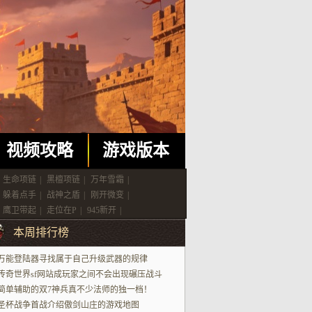
视频攻略
游戏版本
生命项链
|
黑檀项链
|
万年雪霜
|
躲着点手
|
战神之盾
|
刚开微变
|
鹰卫带起
|
走位在P
|
945新开
|
本周排行榜
万能登陆器寻找属于自己升级武器的规律
传奇世界sf网站成玩家之间不会出现碾压战斗
简单辅助的双7神兵真不少法师的独一档！
圣杯战争首战介绍傲剑山庄的游戏地图