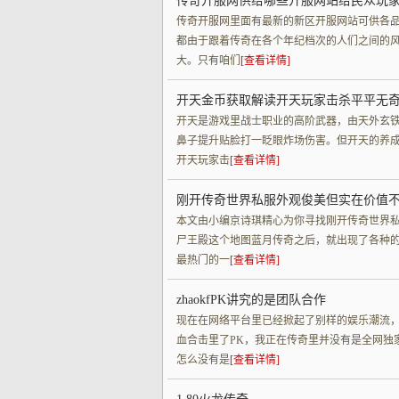
传奇开服网供给哪些开服网站给民众玩
传奇开服网里面有最新的新区开服网站可供各品
都由于跟着传奇在各个年纪档次的人们之间的
大。只有咱们
[查看详情]
开天金币获取解读开天玩家击杀平平无
开天是游戏里战士职业的高阶武器，由天外玄
鼻子提升贴脸打一眨眼炸场伤害。但开天的养
开天玩家击
[查看详情]
刚开传奇世界私服外观俊美但实在价值
本文由小编京诗琪精心为你寻找刚开传奇世界
尸王殿这个地图蓝月传奇之后，就出现了各种的
最热门的一
[查看详情]
zhaokfPK讲究的是团队合作
现在在网络平台里已经掀起了别样的娱乐潮流，
血合击里了PK，我正在传奇里并没有是全网独
怎么没有是
[查看详情]