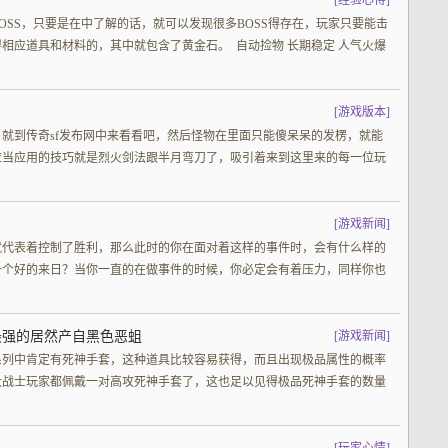
[
经验心得
]
OSS，只要是在中了解的话，就可以发现很多BOSS得存在，玩家只要能击
相应道具和材料的，其中就包含了黄金石。 自动捡物 长期稳定 人气火爆
[
游戏版本
]
就到传奇sf发布网中来看看吧，然后怪物在里面只能傻呆呆的发楞，就能
应当应用的技巧就是烈火剑法跟半月弯刀了，吸引着来到这里来的每一位玩
[
游戏新闻
]
就代表着控制了胜利，那么此时的你在面对着这样的事件时，会有什么样的
一个好的来日？当你一直的在做事件的时候，你必定会有着压力，同样你也
最强的居然产自黑色恶蛆
[
游戏新闻
]
系列中肯定有死神手套，这种道具比较容易获得，而且出现极品属性的概率
大战士玩家都佩戴一对高攻死神手套了，这也足以见得极品死神手套的数量