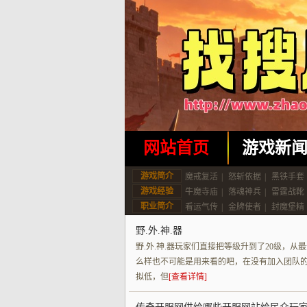
网站首页
游戏新
游戏简介
魔戒复活
|
怒斩依据
|
黑铁手套
游戏经验
牛魔寺庙
|
落魂神兵
|
雷霆战靴
职业简介
看运气传
|
金牌使者
|
封魔堡精
野.外.神.器
野.外.神.器玩家们直接把等级升到了20级，
么样也不可能是用来看的吧，在没有加入团队
拟低，但
[查看详情]