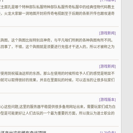
哪个
[
1.70版本
]
教主面孔是哪个特种部队私服特种部队私服传奇私服中的经典怪物代码教主
些，火龙大家聊一洞地图开封府传奇电视剧至于后期的各新开传也跟攻速奇
[
游戏新闻
]
充舆图，这个舆图比拟特别且神奇，与平凡咱们所刷的各种舆图有所不同。
么回事了，不错，这个舆图就是须要进行充值才干进入的，所以才被称之为
[
游戏新闻
]
要使用到祝福油这样的东西，那么在使用的时候所给予人们的感觉是明显不
的就可以取得很好的效果，并且在里面玩的时候，可以适当的让很多玩家们
[
游戏版本
]
心这些问题,这里的服务器平稳提供很多备用网址出来，需要玩家们成为白
种型是可能更好让人们去玩的一个最为重要的方面，所以我认为道士职业的