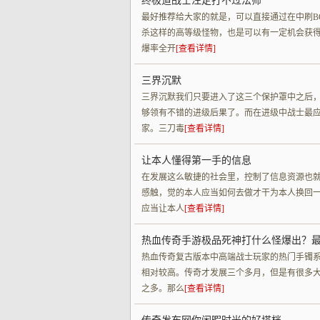
终极道战士注定打不过法师
最好推荐给大家的就是，可以直接通过在中刷B
杀这样的高等级怪物，也是可以有一定机会获得
爆率全开
[查看详情]
三界沉默
三界沉默我们只要进入了这三个保护罩中之后，
够领有不错的进级后果了。而在进级中战士最
家。三刀毒
[查看详情]
让本人懂得第一手的信息
在发展这么敏捷的社会里，控制了信息资源也
感触，觉的本人应当如何去做才干为本人换回
应当让本人
[查看详情]
热血传奇手游极品死神打什么怪爆出？
热血传奇复古版本中高端战士玩家的热门手镯
相对较高。传奇才发展三个多月，但是有很多
之多。那么
[查看详情]