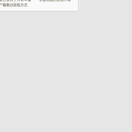
家分享对于传奇中僵
幸运项链的玩法介绍
尸幕教训获取方式