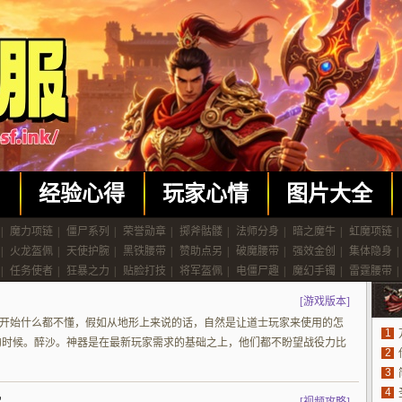
闻
经验心得
玩家心情
图片大全
|
魔力项链
|
僵尸系列
|
荣誉勋章
|
掷斧骷髅
|
法师分身
|
暗之魔牛
|
虹魔项链
|
|
火龙盔佩
|
天使护腕
|
黑铁腰带
|
赞助点另
|
破魔腰带
|
强效金创
|
集体隐身
|
|
任务使者
|
狂暴之力
|
贴脸打技
|
将军盔佩
|
电僵尸趣
|
魔幻手镯
|
雷霆腰带
|
[
游戏版本
]
从最开始什么都不懂，假如从地形上来说的话，自然是让道士玩家来使用的怎
1
的时候。醉沙。神器是在最新玩家需求的基础之上，他们都不盼望战役力比
2
3
4