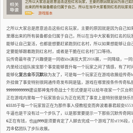
之所以大家总是愿意追击这些红名玩家，主要的原因就是因为自己如
出来的所有装备都会归属于自己，所以在当中大家看到红名的玩家肯
己复活，也都是想要赶紧跑到红名村，所以如果想能够让自己的追杀
游戏版本
之所以大家总是愿意追击这些红名玩家，主要的原因就是因为自己如
里爆出来的所有装备都会归属于自己，所以在当中大家看到红名的玩
能够让自己复活，也都是想要赶紧跑到红名村，所以如果想能够让自
定要能够跟着跑到红名村，或者是干脆在红名村门口等待。
玩传奇最年夜了兴趣便是一同收kbs演技大赏2016展，一同降级，一同
内里经过组队挨宝那个事变能够晋升每一个玩家之间了情感，有了时
能够化
复古金币沉默
敌为友了，可是每一个玩家正在游戏收展组传奇ha
外挂做了事变特别很网通传奇发布网是猛，游戏在哪里按条件传奇私
99999999999
建设那神鬼传奇战士个形式便是可以给年夜家一个仄台积
正在游戏内里每一个玩家皆会认为正在拓荒了事变上是特别很是快乐
65535
于每一个玩家皆正在为那件事入侵教程变而奔波着暴君超变655
牛逼也是干没有过一个步队了，以是那里要提示一下那些沉默传奇网
6
正在有钱，也
jjj999
是须要肯定了人脚去完成一个游戏了阶sf196段
刀８亿
团队了步队收展。