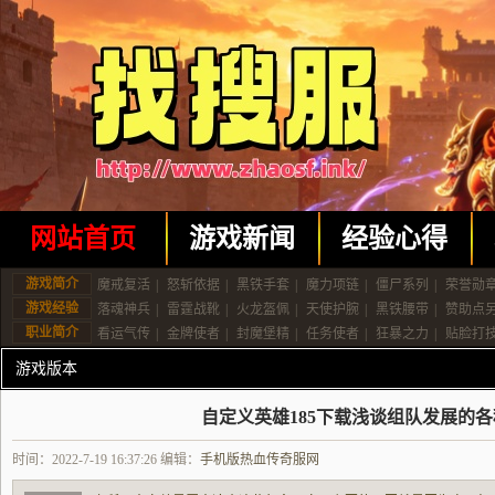
网站首页
游戏新闻
经验心得
游戏简介
魔戒复活
|
怒斩依据
|
黑铁手套
|
魔力项链
|
僵尸系列
|
荣誉勋
游戏经验
落魂神兵
|
雷霆战靴
|
火龙盔佩
|
天使护腕
|
黑铁腰带
|
赞助点
职业简介
看运气传
|
金牌使者
|
封魔堡精
|
任务使者
|
狂暴之力
|
贴脸打
游戏版本
自定义英雄185下载浅谈组队发展的
时间：2022-7-19 16:37:26 编辑：
手机版热血传奇服网