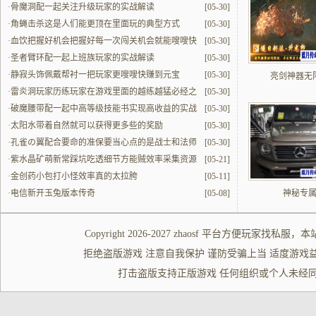
·
骨魔洞配一起关注升级玩家的实战解读
[05-30]
·
角蝇击杀这是人们能更顶在里面玩的典型方式
[05-30]
·
血饮把握好机会把握好每一次闯关机会就能嗖嗖快
[05-30]
提升
·
圣者臂环配一起上班族玩家的实战解读
[05-30]
·
静寂头饰佩戴帮衬一把玩家更嗖嗖快赚到元宝
[05-30]
亮剑神器无
·
雷炎洞玩家历练玩家在游戏里面的越练越猛必经之
[05-30]
地
·
破魔腰带配一起中高等级技能书实现高收益的实战
[05-30]
解读
·
太阳水带着自然就可以获得更多些的奖励
[05-30]
·
孔雀の翼配合要命的准保要当心点的是战士和法师
[05-30]
的配合
·
紫水晶矿萌新常踩坑吃透细节方能贼效率采集资源
[05-21]
·
金创药小包打小怪效率真的太拉胯
[05-11]
·
电信新开玉兔版本传奇
[05-08]
神秘专
Copyright 2026-2027
zhaosf
平台方便玩家
找私服
，本
拒绝盗版游戏 注意自我保护 谨防受骗上当 适度游戏益脑 沉迷游
打击盗版支持正版游戏 任何组织或个人未经同