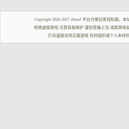
Copyright 2026-2027
zhaosf
平台方便玩家
找私服
，本
拒绝盗版游戏 注意自我保护 谨防受骗上当 适度游戏益脑 沉迷游
打击盗版支持正版游戏 任何组织或个人未经同