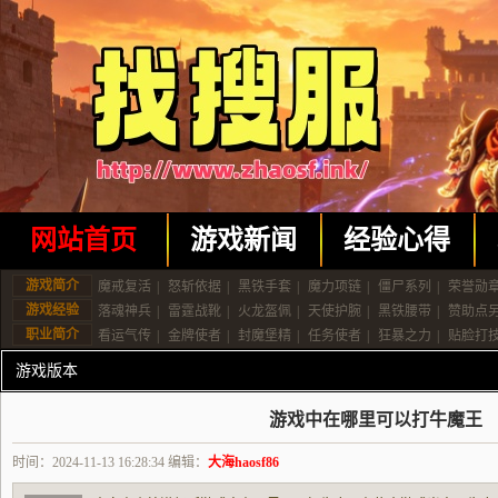
网站首页
游戏新闻
经验心得
游戏简介
魔戒复活
|
怒斩依据
|
黑铁手套
|
魔力项链
|
僵尸系列
|
荣誉勋
游戏经验
落魂神兵
|
雷霆战靴
|
火龙盔佩
|
天使护腕
|
黑铁腰带
|
赞助点
职业简介
看运气传
|
金牌使者
|
封魔堡精
|
任务使者
|
狂暴之力
|
贴脸打
游戏版本
游戏中在哪里可以打牛魔王
时间：2024-11-13 16:28:34 编辑：
大海haosf86