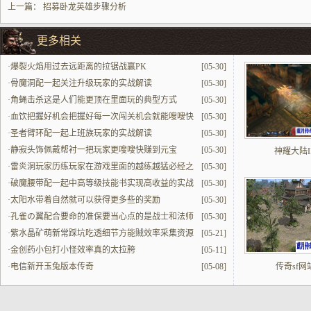
上一篇：
招募卧龙英雄步骤分析
更多相关
·
爆裂火焰用过去远距离的拉锯战赢PK
[05-30]
·
骨魔洞配一起关注升级玩家的实战解读
[05-30]
·
角蝇击杀这是人们能更顶在里面玩的典型方式
[05-30]
·
血饮把握好机会把握好每一次闯关机会就能嗖嗖快
[05-30]
提升
·
圣者臂环配一起上班族玩家的实战解读
[05-30]
·
静寂头饰佩戴帮衬一把玩家更嗖嗖快赚到元宝
[05-30]
神耀大陆II
·
雷炎洞玩家历练玩家在游戏里面的越练越猛必经之
[05-30]
地
·
破魔腰带配一起中高等级技能书实现高收益的实战
[05-30]
解读
·
太阳水带着自然就可以获得更多些的奖励
[05-30]
·
孔雀の翼配合要命的准保要当心点的是战士和法师
[05-30]
的配合
·
紫水晶矿萌新常踩坑吃透细节方能贼效率采集资源
[05-21]
·
金创药小包打小怪效率真的太拉胯
[05-11]
·
电信新开玉兔版本传奇
[05-08]
传奇sf网