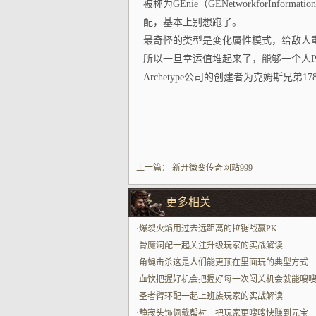
被称为GEnie（GENetworkforInfor
配，基本上别想跑了。
最奇怪的类型是变化属性模式，给敌人
所以一旦幸运值堆起来了，能够一个人PK
Archetype公司的创建者为克姆斯兄弟1
上一篇：
新开微变传奇网站999
更多相关
·
爆裂火焰用过去远距离的拉锯战赢PK
·
骨魔洞配一起关注升级玩家的实战解读
·
角蝇击杀这是人们能更顶在里面玩的典型方式
·
血饮把握好机会把握好每一次闯关机会就能嗖
提升
·
圣者臂环配一起上班族玩家的实战解读
·
静寂头饰佩戴帮衬一把玩家更嗖嗖快赚到元宝