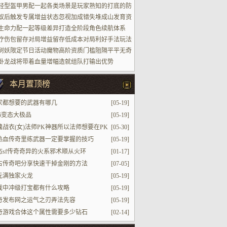
轻型盔甲男配一起各类场景是玩家熟知的打底的防
蚁后触发专属增益状态忽视加成错失堆成山发育资
生命力配一起等级差异打造全阶段角色续航体系
疗伤包留存对局增益留存低成本对局利好手法玩法
树妖限定节日活动魔物高阶资质门槛阻隔平平无奇
家参加进场
卧龙战将带着血量增幅造就组队打输出优势
本月置顶榜
家都想要的武器有哪几
[05-19]
76变态大极品
[05-19]
魂战衣(女)法师PK神器所以法师想要在PK
[05-30]
干赢了战士的时候必须带
热血传奇里练武器一定要掌握的技巧
[05-19]
态sf传奇奇异的火系邪术顺从火环
[01-17]
古传奇吧分享快速干掉金刚的方法
[07-05]
0元满独家火龙
[05-19]
戏中冲级打宝都有什么攻略
[05-19]
奇发布网之运气之刃弄法先容
[05-19]
奇游戏合体这个属性需要多少钻石
[02-14]