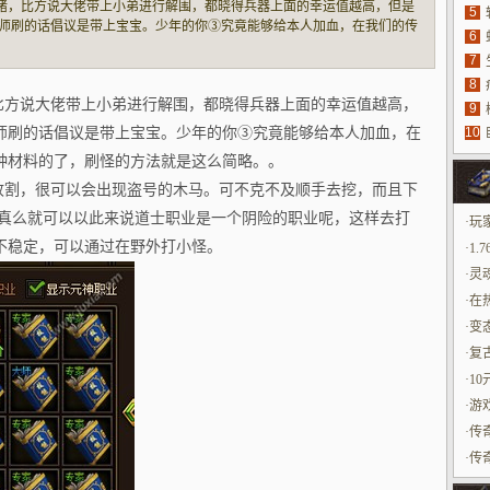
白野猪，比方说大佬带上小弟进行解围，都晓得兵器上面的幸运值越高，但是
5
师刷的话倡议是带上宝宝。少年的你③究竟能够给本人加血，在我们的传
6
具
料的了，刷怪的方法就是这么简略。。1.76版本的老传奇玩家能够去药田
7
源
马。可不克
8
，比方说大佬带上小弟进行解围，都晓得兵器上面的幸运值越高，
9
师刷的话倡议是带上宝宝。少年的你③究竟能够给本人加血，在
10
玩
种材料的了，刷怪的方法就是这么简略。。
面收割，很可以会出现盗号的木马。可不克不及顺手去挖，而且下
失真么就可以以此来说道士职业是一个阴险的职业呢，这样去打
·
玩
不稳定，可以通过在野外打小怪。
·
1.
·
灵
中
·
在
·
变
·
复
·
1
·
游
·
传
·
传