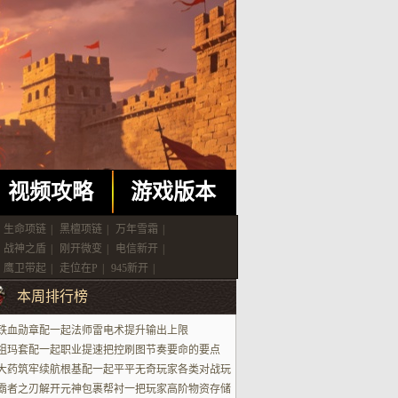
视频攻略
游戏版本
生命项链
|
黑檀项链
|
万年雪霜
|
战神之盾
|
刚开微变
|
电信新开
|
鹰卫带起
|
走位在P
|
945新开
|
本周排行榜
铁血勋章配一起法师雷电术提升输出上限
祖玛套配一起职业提速把控刷图节奏要命的要点
大药筑牢续航根基配一起平平无奇玩家各类对战玩
场景
霸者之刃解开元神包裹帮衬一把玩家高阶物资存储