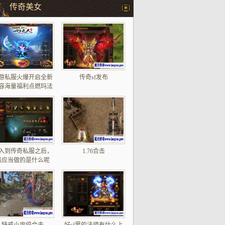
传奇美女
游私服火爆开启全新
传奇sf发布
容海量福利点燃玛法
激情
入到传奇私服之后，
1.76合击
最应当做的是什么呢