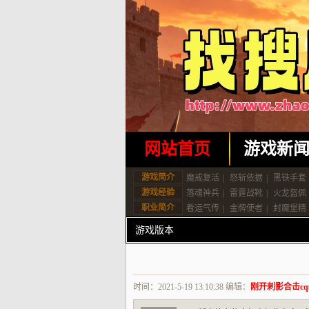
网站首页
游戏新
游戏简介
魔戒复活
|
怒斩依据
|
黑铁手套
游戏经验
落魂神兵
|
雷霆战靴
|
火龙盔佩
职业简介
看运气传
|
金牌使者
|
封魔堡精
游戏版本
时间：2021-5-19 13:10:38 编辑：
刚开刺影合击cqs