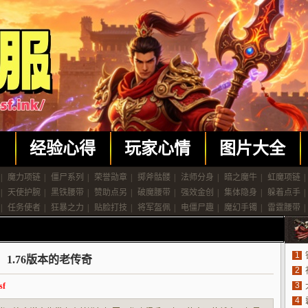
闻
经验心得
玩家心情
图片大全
|
魔力项链
|
僵尸系列
|
荣誉勋章
|
掷斧骷髅
|
法师分身
|
暗之魔牛
|
虹魔项链
|
|
天使护腕
|
黑铁腰带
|
赞助点另
|
破魔腰带
|
强效金创
|
集体隐身
|
躲着点手
|
|
任务使者
|
狂暴之力
|
贴脸打技
|
将军盔佩
|
电僵尸趣
|
魔幻手镯
|
雷霆腰带
|
1
1.76版本的老传奇
2
3
f
4
法