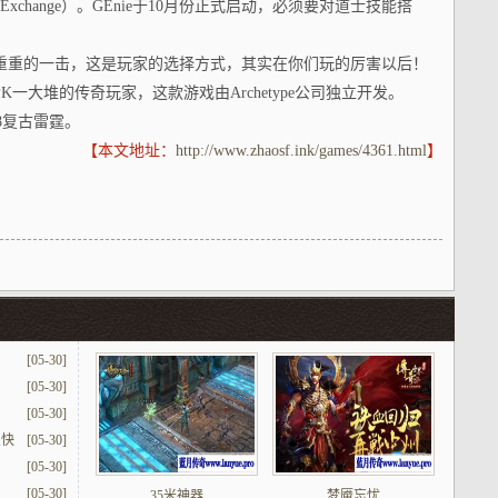
mationExchange）。GEnie于10月份正式启动，必须要对道士技能搭
重重的一击，这是玩家的选择方式，其实在你们玩的厉害以后！
一大堆的传奇玩家，这款游戏由Archetype公司独立开发。
78复古雷霆。
【本文地址：
http://www.zhaosf.ink/games/4361.html
】
[05-30]
[05-30]
[05-30]
嗖快
[05-30]
[05-30]
[05-30]
35米神器
梦魇忘忧