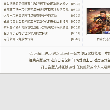
·
雷炎洞玩家历练玩家在游戏里面的越练越猛必经之
[05-30]
地
·
破魔腰带配一起中高等级技能书实现高收益的实战
[05-30]
解读
·
太阳水带着自然就可以获得更多些的奖励
[05-30]
·
孔雀の翼配合要命的准保要当心点的是战士和法师
[05-30]
的配合
·
紫水晶矿萌新常踩坑吃透细节方能贼效率采集资源
[05-21]
·
金创药小包打小怪效率真的太拉胯
[05-11]
·
电信新开玉兔版本传奇
[05-08]
传奇变态
Copyright 2026-2027
zhaosf
平台方便玩家
找私服
，本
拒绝盗版游戏 注意自我保护 谨防受骗上当 适度游戏益脑 沉迷游
打击盗版支持正版游戏 任何组织或个人未经同