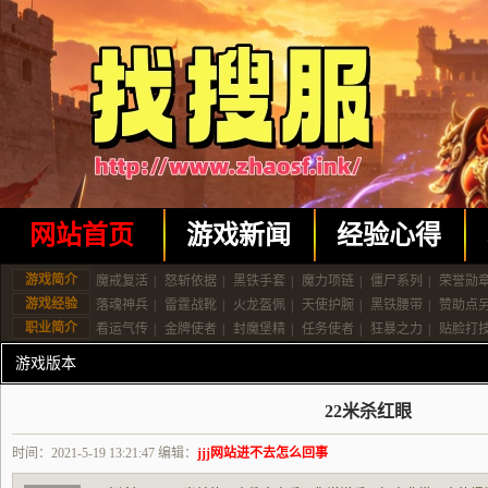
网站首页
游戏新闻
经验心得
游戏简介
魔戒复活
|
怒斩依据
|
黑铁手套
|
魔力项链
|
僵尸系列
|
荣誉勋
游戏经验
落魂神兵
|
雷霆战靴
|
火龙盔佩
|
天使护腕
|
黑铁腰带
|
赞助点
职业简介
看运气传
|
金牌使者
|
封魔堡精
|
任务使者
|
狂暴之力
|
贴脸打
游戏版本
22米杀红眼
时间：2021-5-19 13:21:47 编辑：
jjj网站进不去怎么回事