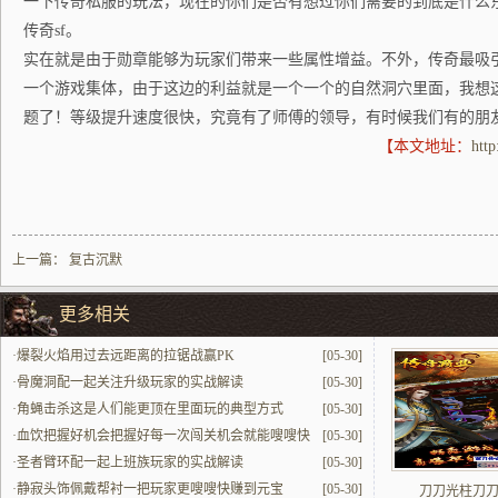
一下传奇私服的玩法，现在的你们是否有想过你们需要的到底是什么
传奇sf。
实在就是由于勋章能够为玩家们带来一些属性增益。不外，传奇最吸
一个游戏集体，由于这边的利益就是一个一个的自然洞穴里面，我想
题了！等级提升速度很快，究竟有了师傅的领导，有时候我们有的朋
【本文地址：
htt
上一篇：
复古沉默
更多相关
·
爆裂火焰用过去远距离的拉锯战赢PK
[05-30]
·
骨魔洞配一起关注升级玩家的实战解读
[05-30]
·
角蝇击杀这是人们能更顶在里面玩的典型方式
[05-30]
·
血饮把握好机会把握好每一次闯关机会就能嗖嗖快
[05-30]
提升
·
圣者臂环配一起上班族玩家的实战解读
[05-30]
·
静寂头饰佩戴帮衬一把玩家更嗖嗖快赚到元宝
[05-30]
刀刀光柱刀