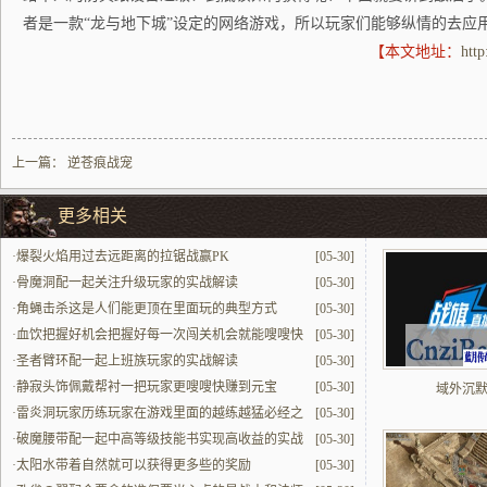
者是一款“龙与地下城”设定的网络游戏，所以玩家们能够纵情的去应
【本文地址：
htt
上一篇：
逆苍痕战宠
更多相关
·
爆裂火焰用过去远距离的拉锯战赢PK
[05-30]
·
骨魔洞配一起关注升级玩家的实战解读
[05-30]
·
角蝇击杀这是人们能更顶在里面玩的典型方式
[05-30]
·
血饮把握好机会把握好每一次闯关机会就能嗖嗖快
[05-30]
提升
·
圣者臂环配一起上班族玩家的实战解读
[05-30]
·
静寂头饰佩戴帮衬一把玩家更嗖嗖快赚到元宝
[05-30]
域外沉
·
雷炎洞玩家历练玩家在游戏里面的越练越猛必经之
[05-30]
地
·
破魔腰带配一起中高等级技能书实现高收益的实战
[05-30]
解读
·
太阳水带着自然就可以获得更多些的奖励
[05-30]