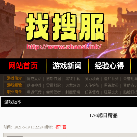
网站首页
游戏新闻
经验心得
游戏简介
魔戒复活
|
怒斩依据
|
黑铁手套
|
魔力项链
|
僵尸系列
|
荣誉勋
游戏经验
落魂神兵
|
雷霆战靴
|
火龙盔佩
|
天使护腕
|
黑铁腰带
|
赞助点
职业简介
看运气传
|
金牌使者
|
封魔堡精
|
任务使者
|
狂暴之力
|
贴脸打
游戏版本
1.76旭日精品
时间：2021-5-19 13:22:24 编辑：
将军盔