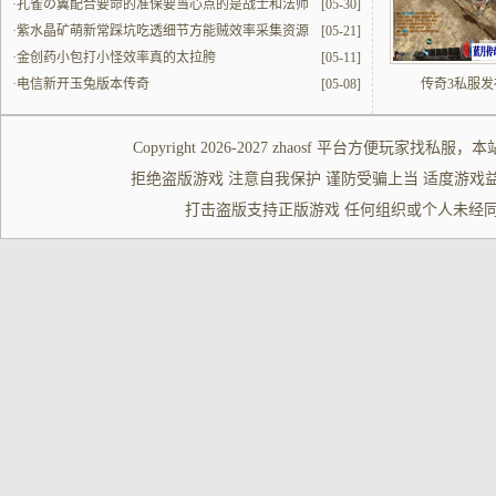
·
孔雀の翼配合要命的准保要当心点的是战士和法师
[05-30]
的配合
·
紫水晶矿萌新常踩坑吃透细节方能贼效率采集资源
[05-21]
·
金创药小包打小怪效率真的太拉胯
[05-11]
·
电信新开玉兔版本传奇
[05-08]
传奇3私服发
Copyright 2026-2027
zhaosf
平台方便玩家
找私服
，本
拒绝盗版游戏 注意自我保护 谨防受骗上当 适度游戏益脑 沉迷游
打击盗版支持正版游戏 任何组织或个人未经同