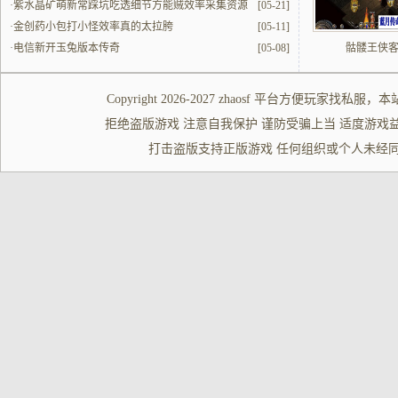
的配合
·
紫水晶矿萌新常踩坑吃透细节方能贼效率采集资源
[05-21]
·
金创药小包打小怪效率真的太拉胯
[05-11]
·
电信新开玉兔版本传奇
[05-08]
骷髅王侠
Copyright 2026-2027
zhaosf
平台方便玩家
找私服
，本
拒绝盗版游戏 注意自我保护 谨防受骗上当 适度游戏益脑 沉迷游
打击盗版支持正版游戏 任何组织或个人未经同