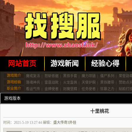
网站首页
游戏新闻
经验心得
游戏简介
魔戒复活
|
怒斩依据
|
黑铁手套
|
魔力项链
|
僵尸系列
|
荣誉勋
游戏经验
落魂神兵
|
雷霆战靴
|
火龙盔佩
|
天使护腕
|
黑铁腰带
|
赞助点
职业简介
看运气传
|
金牌使者
|
封魔堡精
|
任务使者
|
狂暴之力
|
贴脸打
游戏版本
十里桃花
时间：2021-5-19 13:27:44 编辑：
盛大传奇3外挂