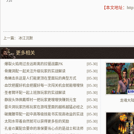
【本文地址：
htt
上一篇：
冰江沉默
更多相关
·
爆裂火焰用过去远距离的拉锯战赢PK
[05-30]
·
骨魔洞配一起关注升级玩家的实战解读
[05-30]
·
角蝇击杀这是人们能更顶在里面玩的典型方式
[05-30]
·
血饮把握好机会把握好每一次闯关机会就能嗖嗖快
[05-30]
提升
·
圣者臂环配一起上班族玩家的实战解读
[05-30]
·
静寂头饰佩戴帮衬一把玩家更嗖嗖快赚到元宝
[05-30]
龙魂大
·
雷炎洞玩家历练玩家在游戏里面的越练越猛必经之
[05-30]
地
·
破魔腰带配一起中高等级技能书实现高收益的实战
[05-30]
解读
·
太阳水带着自然就可以获得更多些的奖励
[05-30]
·
孔雀の翼配合要命的准保要当心点的是战士和法师
[05-30]