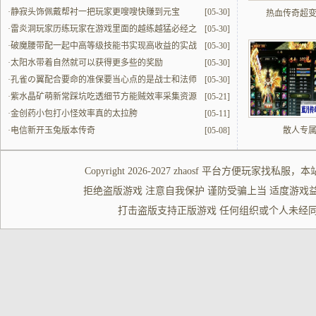
·
静寂头饰佩戴帮衬一把玩家更嗖嗖快赚到元宝
[05-30]
热血传奇超
·
雷炎洞玩家历练玩家在游戏里面的越练越猛必经之
[05-30]
地
·
破魔腰带配一起中高等级技能书实现高收益的实战
[05-30]
解读
·
太阳水带着自然就可以获得更多些的奖励
[05-30]
·
孔雀の翼配合要命的准保要当心点的是战士和法师
[05-30]
的配合
·
紫水晶矿萌新常踩坑吃透细节方能贼效率采集资源
[05-21]
·
金创药小包打小怪效率真的太拉胯
[05-11]
·
电信新开玉兔版本传奇
[05-08]
散人专
Copyright 2026-2027
zhaosf
平台方便玩家
找私服
，本
拒绝盗版游戏 注意自我保护 谨防受骗上当 适度游戏益脑 沉迷游
打击盗版支持正版游戏 任何组织或个人未经同