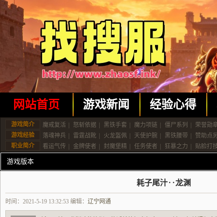
网站首页
游戏新闻
经验心得
游戏简介
魔戒复活
|
怒斩依据
|
黑铁手套
|
魔力项链
|
僵尸系列
|
荣誉勋
游戏经验
落魂神兵
|
雷霆战靴
|
火龙盔佩
|
天使护腕
|
黑铁腰带
|
赞助点
职业简介
看运气传
|
金牌使者
|
封魔堡精
|
任务使者
|
狂暴之力
|
贴脸打
游戏版本
耗子尾汁‥龙渊
时间：2021-5-19 13:32:53 编辑：
辽宁网通