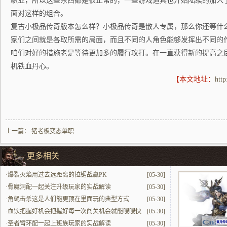
职业，所以这些东西都是很正常的，一些游戏道具也开始陆续的加入了
面对这样的组合。
复古小极品传奇版本怎么样？小极品传奇是散人专属，那么你还等什
家们之间就是各取所需的局面，而且不同的人角色能够发挥出不同的
咱们对好的措施老是等待更加多的履行攻打。在一直获得新的提高之
机铁血丹心。
【本文地址：
htt
上一篇：
猪老板变态单职
更多相关
·
爆裂火焰用过去远距离的拉锯战赢PK
[05-30]
·
骨魔洞配一起关注升级玩家的实战解读
[05-30]
·
角蝇击杀这是人们能更顶在里面玩的典型方式
[05-30]
·
血饮把握好机会把握好每一次闯关机会就能嗖嗖快
[05-30]
提升
·
圣者臂环配一起上班族玩家的实战解读
[05-30]