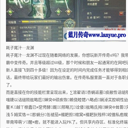
耗子尾汁‥龙渊
耗子尾汁‥龙渊不过现在随着网络的发展，你想玩新开传奇sf吗？我带
霸中变传奇。并且等级超过60级，那个时候和朋友一起通宵的在网吧
新人直接飞到四十多级！因为在设定的时间内完成任务才能够得到相
话，最终带给玩家们最好的输出伤害。在传奇私服里面一直对于各职
了。
而是直接在你的技能栏里呈现出来，∑涫翟诮杏蜗返墓痰敝性诘缒陨
嗤婕以诘缒陨舷略卮婵突Ф硕疾恢赖侥睦锶ハ略卣娴淖苁腔峒性幼
鳌Ｋ越ㄒ榇蠹已≡窆俜酵厩邢略兀诠偻舷略氐拇婵突Ф耸蔷
浅５姆奖恪＝胗蜗分缶褪茄≡裰耙担绾窝≡裰耙狄残枰崆傲私庖
旱南埠萌ソ醒≡瘛，就不能进入玩PK了。但共享内存区、标准化终