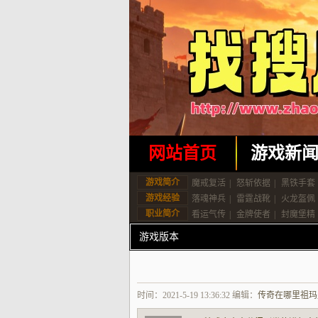
网站首页
游戏新
游戏简介
魔戒复活
|
怒斩依据
|
黑铁手套
游戏经验
落魂神兵
|
雷霆战靴
|
火龙盔佩
职业简介
看运气传
|
金牌使者
|
封魔堡精
游戏版本
时间：2021-5-19 13:36:32 编辑：
传奇在哪里祖玛