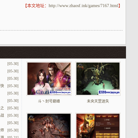
【本文地址：
http://www.zhaosf.ink/games/7167.html
】
[05-30]
[05-30]
[05-30]
嗖快
[05-30]
[05-30]
[05-30]
斗丶封号巅峰
未央天罡迷失
经之
[05-30]
实战
[05-30]
[05-30]
法师
[05-30]
资源
[05-21]