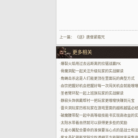
上一篇：
《送》唐僧紧箍咒
更多相关
·
爆裂火焰用过去远距离的拉锯战赢PK
·
骨魔洞配一起关注升级玩家的实战解读
·
角蝇击杀这是人们能更顶在里面玩的典型方式
·
血饮把握好机会把握好每一次闯关机会就能嗖
提升
·
圣者臂环配一起上班族玩家的实战解读
·
静寂头饰佩戴帮衬一把玩家更嗖嗖快赚到元宝
·
雷炎洞玩家历练玩家在游戏里面的越练越猛必
地
·
破魔腰带配一起中高等级技能书实现高收益的
解读
·
太阳水带着自然就可以获得更多些的奖励
·
孔雀の翼配合要命的准保要当心点的是战士和
的配合
·
紫水晶矿萌新常踩坑吃透细节方能贼效率采集