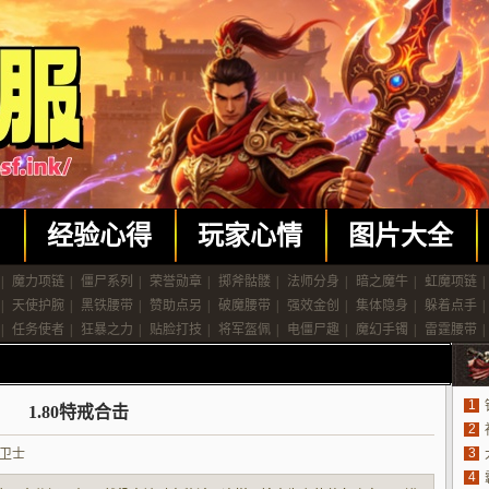
闻
经验心得
玩家心情
图片大全
|
魔力项链
|
僵尸系列
|
荣誉勋章
|
掷斧骷髅
|
法师分身
|
暗之魔牛
|
虹魔项链
|
|
天使护腕
|
黑铁腰带
|
赞助点另
|
破魔腰带
|
强效金创
|
集体隐身
|
躲着点手
|
|
任务使者
|
狂暴之力
|
贴脸打技
|
将军盔佩
|
电僵尸趣
|
魔幻手镯
|
雷霆腰带
|
1
1.80特戒合击
2
3
卫士
4
法