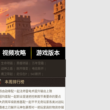
视频攻略
游戏版本
生命项链
|
黑檀项链
|
万年雪霜
|
战神之盾
|
刚开微变
|
电信新开
|
鹰卫带起
|
走位在P
|
945新开
|
本周排行榜
铁血勋章配一起法师雷电术提升输出上限
祖玛套配一起职业提速把控刷图节奏要命的要点
大药筑牢续航根基配一起平平无奇玩家各类对战玩
场景
霸者之刃解开元神包裹帮衬一把玩家高阶物资存储