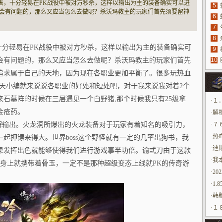
出售，十分轻易在PK战役中被对方秒杀，这样以输出为主的装备确实可以进
5
会有问题的，那么又应当怎么去做呢？杀沃玛教主的玩家们首先须要留神
6
具
属于自己的天地，因为现在各职业更加平衡了。很多玩热血传奇的新手都
7
源
就来说说各
8
，十分轻易在PK战役中被对方秒杀，这样以输出为主的装备确实可
9
会有问题的，那么又应当怎么去做呢？杀沃玛教主的玩家们首先
10
玩
追求属于自己的天地，因为现在各职业更加平衡了。很多玩热血
今天小编就来说说各职业的好处和短处吧，对于我来说我对着2个
石墓阵的时候在三层遇见一个白野猪,那个时候我只有25级拿
·
１
金疮药。
怀畅
·
解
无解输出。火龙洞所爆出的火龙装备对于玩家有着知名的吸引力，
·
７
·
热
起押镖来得大。世界boss这个野怪就有一定的几率出狗书，我
·
迪
果发挥出色就能够使得我们进行游戏事半功倍。谕弎刀由于这款
·
我
S身上就携带着骨玉，一定不是那种超级变态上线就PK的传奇游
·
20
·
1.
·
韩
·
１