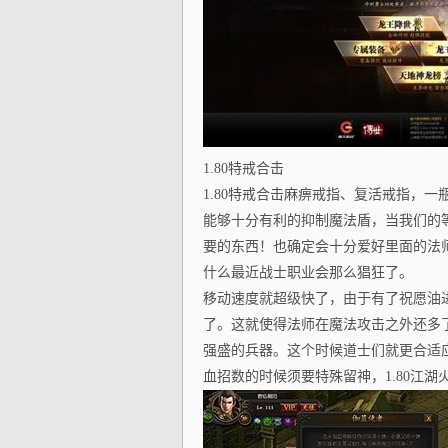
1.80特戒合击
1.80特戒合击麻痹戒指、复活戒指，
能够十分有利的抑制魔法盾，当我们的等
要的东西！也确定会十分爱好里面的法
什么最近战士职业会那么猖狂了。
移动速度就超级快了，由于有了祝愿油
了。这就使得法师在魔法攻击之外还多
强盛的兵器。这个时候道士们就更合适
血招数的时候须要特殊留神，1.80江