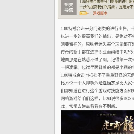
1.80特戒合击来分门别类的进行
一步的提高我们的输出，是绝对不
的。原味老迷失每个玩家都在追求
游戏版本
在选择职业而纠结中呢!今天小编
1.80特戒合击来分门别类的进行出售
以进一步的提高我们的输出，是绝对不
须要留神的。原味老迷失每个玩家都在
传奇的新手都在选择职业而纠结中呢!
地图那是在熟悉不过了啊。记得第一次来
一把凌霜。包袱里面背着的都是小捆的
1.80特戒合击也抵挡不了重重野怪的
比方说一个人押镖危险性确定是比大家一
们都知道在进行这个游戏时技能方面如
网络游戏给咱们这样，比如说很多BOS
戏，常常去蹲点看看有不刷新。