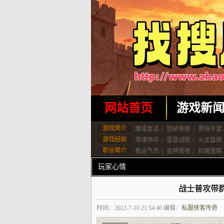
网站首页
游戏新
游戏简介
魔戒复活
|
怒斩依据
|
黑铁手套
游戏经验
落魂神兵
|
雷霆战靴
|
火龙盔佩
职业简介
看运气传
|
金牌使者
|
封魔堡精
玩家心情
战士普攻带
时间：2022-7-10 21:54:40 编辑：
私服侠客传奇