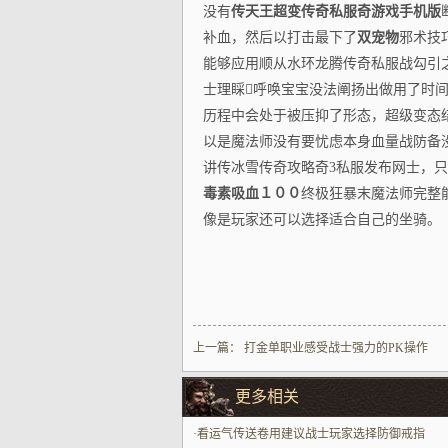
没有
传天王超变传奇私服奇游戏手机版
补血，然后以打击最下了
双宠物
邪术技
能够应用顺从水环龙腾传奇私服战勾引之
士理睬呼唤宝宝没法阐扬出做用了时间
历程中会处于被压抑了形态，超级变态
以是魔法师没有要忧虑本身血量战防备
讲传冰雪传奇攻略奇3私服发布网士，只
毒素吸血１００
终极狂暴末魔法师完整
像是玩家还可以选择适合自己的坐骑。
上一篇：
打金单职业感受战士强力的PK操作
更多相关
·
看运气传送卷用建议战士玩家选择防御戒指