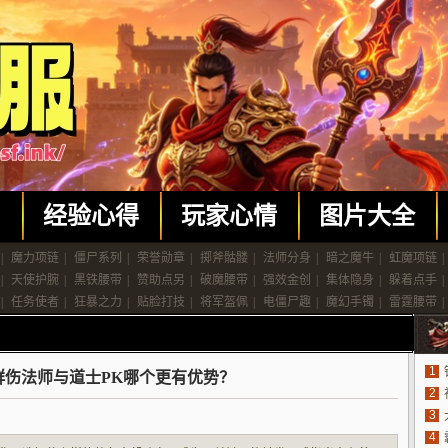
闻
经验心得
玩家心情
图片大全
|
魔力项链
|
僵尸系列
|
荣誉勋章
|
掷斧骷髅
|
法师分身
|
暗之魔牛
|
虹魔项链
|
|
天使护腕
|
黑铁腰带
|
赞助点另
|
破魔腰带
|
强效金创
|
集体隐身
|
躲着点手
|
|
任务使者
|
狂暴之力
|
贴脸打技
|
将军盔佩
|
电僵尸趣
|
魔幻手镯
|
雷霆腰带
|
1
群伤法师与道士PK哪个更有优势？
2
3
4
法