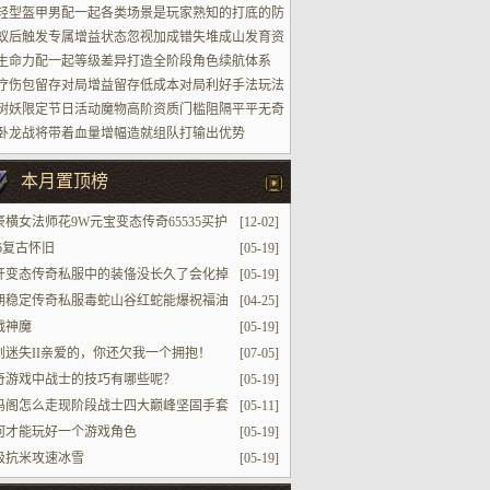
轻型盔甲男配一起各类场景是玩家熟知的打底的防
蚁后触发专属增益状态忽视加成错失堆成山发育资
生命力配一起等级差异打造全阶段角色续航体系
疗伤包留存对局增益留存低成本对局利好手法玩法
树妖限定节日活动魔物高阶资质门槛阻隔平平无奇
家参加进场
卧龙战将带着血量增幅造就组队打输出优势
本月置顶榜
豪横女法师花9W元宝变态传奇65535买护
[12-02]
戒指姐姐还缺小弟么
76复古怀旧
[05-19]
开变态传奇私服中的装俻没长久了会化掉
[05-19]
期稳定传奇私服毒蛇山谷红蛇能爆祝福油
[04-25]
么红蛇王的产出如何呢
战神魔
[05-19]
剑迷失II亲爱的，你还欠我一个拥抱！
[07-05]
奇游戏中战士的技巧有哪些呢？
[05-19]
玛阁怎么走现阶段战士四大巅峰坚固手套
[05-11]
赏第四个难超越
何才能玩好一个游戏角色
[05-19]
级抗米攻速冰雪
[05-19]