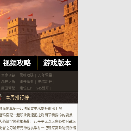
视频攻略
游戏版本
生命项链
|
黑檀项链
|
万年雪霜
|
战神之盾
|
刚开微变
|
电信新开
|
鹰卫带起
|
走位在P
|
945新开
|
本周排行榜
铁血勋章配一起法师雷电术提升输出上限
祖玛套配一起职业提速把控刷图节奏要命的要点
大药筑牢续航根基配一起平平无奇玩家各类对战玩
场景
霸者之刃解开元神包裹帮衬一把玩家高阶物资存储