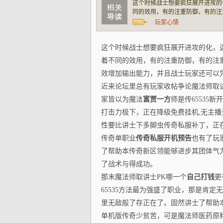
这个时候战士想要疯狂展开进攻的
同的效用，有的注重防御，有的注
出能力，并且战士玩家还可以凭借
玩家心情
这个时候战士想要疯狂展开进攻的化，
着不同的效用，有的注重防御，有的注
效增加输出能力，并且战士玩家还可以
近来论坛里总有玩家收帖争论魔法师取
家皆以为魔法
富贾一方
师是传65535
打击力极下，正在降级免费挂机,无主
性要比讲士下多脚虫传奇私服补丁，正
传奇单职业
传奇私服开机预告
也有了玩
了帮助本传奇新区领能够进步其团体气
了战术与得成功。
那末魔法师取讲士PK哪一个
自己打钱
更
65535方法最为强盛了职业，那是肯
里无敌般了存正在了。固然讲士了帮助
单机版传奇少贫苦，可是魔法师医药原