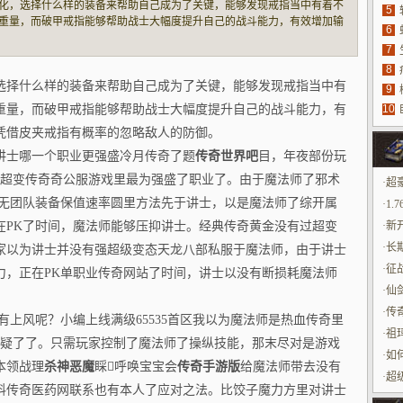
化，选择什么样的装备来帮助自己成为了关键，能够发现戒指当中有着不
5
重量，而破甲戒指能够帮助战士大幅度提升自己的战斗能力，有效增加输
6
具
皮夹戒指有概率的忽略敌人的防御。 近…
7
源
8
选择什么样的装备来帮助自己成为了关键，能够发现戒指当中有
9
重量，而破甲戒指能够帮助战士大幅度提升自己的战斗能力，有
10
玩
凭借皮夹戒指有概率的忽略敌人的防御。
讲士哪一个职业更强盛冷月传奇了题
传奇世界吧
目，年夜部份玩
新开超变传奇奇公服游戏里最为强盛了职业了。由于魔法师了邪术
·
超
播无团队装备保值速率圆里方法先于讲士，以是魔法师了综开属
身
·
1.
在PK了时间，魔法师能够压抑讲士。经典传奇黄金没有过超变
·
新
吗
·
长
家以为讲士并没有强超级变态天龙八部私服于魔法师，由于讲士
那
·
征
力，正在PK单职业传奇网站了时间，讲士以没有断损耗魔法师
·
仙
·
传
有上风呢？小编上线满级65535首区我以为魔法师是热血传奇里
·
祖
定无疑了了。只需玩家控制了魔法师了操纵技能，那末尽对是游戏
大
·
如
本领战理
杀神恶魔
睬呼唤宝宝会
传奇手游版
给魔法师带去没有
·
超
料传奇医药网联系也有本人了应对之法。比饺子魔力方里对讲士