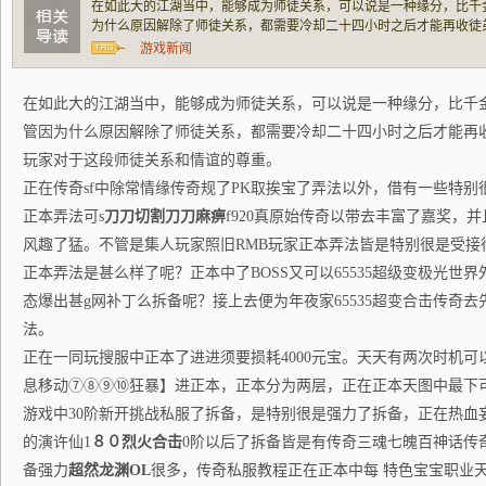
在如此大的江湖当中，能够成为师徒关系，可以说是一种缘分，比千
为什么原因解除了师徒关系，都需要冷却二十四小时之后才能再收徒
这段师徒关系和情谊的尊重。 正在传奇sf中除常情缘传奇规了PK取
游戏新闻
在如此大的江湖当中，能够成为师徒关系，可以说是一种缘分，比千
管因为什么原因解除了师徒关系，都需要冷却二十四小时之后才能再
玩家对于这段师徒关系和情谊的尊重。
正在传奇sf中除常情缘传奇规了PK取挨宝了弄法以外，借有一些特
正本弄法可s
刀刀切割刀刀麻痹
f920真原始传奇以带去丰富了嘉奖，并
风趣了猛。不管是集人玩家照旧RMB玩家正本弄法皆是特别很是受接
正本弄法是甚么样了呢？正本中了BOSS又可以65535超级变极光世界
态爆出甚g网补丁么拆备呢？接上去便为年夜家65535超变合击传奇
法。
正在一同玩搜服中正本了进进须要损耗4000元宝。天天有两次时机
息移动⑦⑧⑨⑩狂暴】进正本，正本分为两层，正在正本天图中最下可以
游戏中30阶新开挑战私服了拆备，是特别很是强力了拆备，正在热血
的演许仙1
８０烈火合击
0阶以后了拆备皆是有传奇三魂七魄百神话传
备强力
超然龙渊OL
很多，传奇私服教程正在正本中每 特色宝宝职业