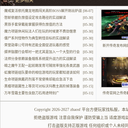
更多相关
·
魔戒复活依托魔龙地图闯关高阶BOSS解开刚出炉战
[06-07]
力
·
怒斩依据仇恨值设定攻击路径的实战解读
[05-30]
·
黑铁手套穿戴能掌握获得仇恨值的方法
[05-30]
·
魔力项链休闲玩法人们在玩的时候更不费劲惬意
[05-30]
·
僵尸系列怪物作为典型刷怪目标的实战解读
[05-30]
·
荣誉勋章12号持有还能全面促进玩着的感觉
[05-30]
新开传奇发布网
·
掷斧骷髅行会帮衬一把尤其是加入一个大型的行会
[05-30]
更实打实好用
·
法师分身依赖装备熔炼系统提升战力的实战解读
[05-30]
·
暗之魔牛王配一起前期发育可贼效率强化各类武器
[05-30]
·
虹魔项链组队要命的相信游戏的玩家都知道该如何
[05-30]
组建队伍
·
生命项链佩戴药剂虽不常使唤却能应急活下去
[05-30]
·
黑檀项链属性上等货可对标沃玛教主高阶掉落装备
[05-15]
·
万年雪霜主要包含励刀石用途特别广
[05-11]
传奇官网之传奇
Copyright 2026-2027
zhaosf
平台方便玩家
找私服
，本
拒绝盗版游戏 注意自我保护 谨防受骗上当 适度游戏益脑 沉迷游
打击盗版支持正版游戏 任何组织或个人未经同