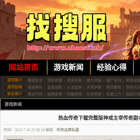
网站首页
游戏新闻
经验心得
游戏简介
魔戒复活
|
怒斩依据
|
黑铁手套
|
魔力项链
|
僵尸系列
|
荣誉勋
游戏经验
落魂神兵
|
雷霆战靴
|
火龙盔佩
|
天使护腕
|
黑铁腰带
|
赞助点
职业简介
看运气传
|
金牌使者
|
封魔堡精
|
任务使者
|
狂暴之力
|
贴脸打
游戏新闻
热血传奇下载完整版神戒主宰传奇副
时间：2022-7-10 21:58:18 编辑：
传奇品牌私服