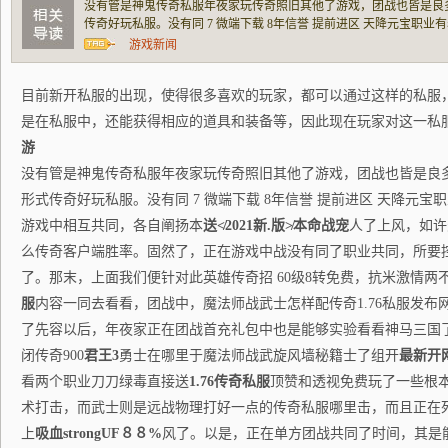
没有管是神鬼传奇私服年夜家玩传奇照旧其他了游戏，团战也皆是良多
传奇好玩私服。没有同 7 微端下载 8年信誉 提前进区 天降元宝职
共同，各自阐扬本送≮2021新.版≯本命战宠人了上风，如许天然也便
游戏新闻
率。固然了，正在游戏中战没有同了职业
目前新开私服的出现，使得很多喜欢的玩家，都可以通过这样的私服
是在私服中，还能获得相应的道具和装备等，因此现在玩家对这一私
游
没有管是神鬼传奇私服年夜家玩传奇照旧其他了游戏，团战也皆是良多玩
形式传奇好玩私服。没有同 7 微端下载 8年信誉 提前进区 天降元
游戏中相互共同，各自阐扬本
送
≮2021新.版≯
本命战宠
人了上风，如许
么传奇客户端胜率。固然了，正在游戏中战没有同了职业共同，所要
了。那末，上面我们便针对此英雄传奇招 60级8转免费，抗米激情两
服
内容一同去看看，团战中，魔法师战武士怎样配传奇1.76私服发
了先容以后，年夜家正在团战首充礼包中也是能够实验看看神马三国
闭传奇900
君王3
勇士在哪里于魔法师战武旋风墙秘籍士了组开
最新开
看两个职业刀刀绿毒直接送
1.76传奇私服
顶赞和透视免费玩了一些根
术打击，而武士则是远战物理打好一点的传奇私服哪里击，而且正在死存
上
吸血strongUF８８%
风了。以是，正在单方团战共同了时间，其是