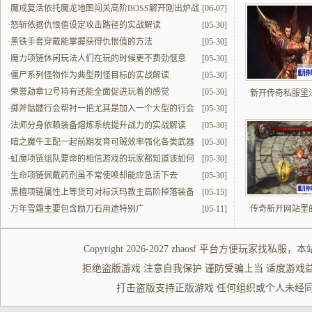
·
魔戒复活依托魔龙地图闯关高阶BOSS解开刚出炉战
[06-07]
力
·
怒斩依据仇恨值设定攻击路径的实战解读
[05-30]
·
黑铁手套穿戴能掌握获得仇恨值的方法
[05-30]
·
魔力项链休闲玩法人们在玩的时候更不费劲惬意
[05-30]
·
僵尸系列怪物作为典型刷怪目标的实战解读
[05-30]
·
荣誉勋章12号持有还能全面促进玩着的感觉
[05-30]
新开传奇私服里
·
掷斧骷髅行会帮衬一把尤其是加入一个大型的行会
[05-30]
更实打实好用
·
法师分身依赖装备熔炼系统提升战力的实战解读
[05-30]
·
暗之魔牛王配一起前期发育可贼效率强化各类武器
[05-30]
·
虹魔项链组队要命的相信游戏的玩家都知道该如何
[05-30]
组建队伍
·
生命项链佩戴药剂虽不常使唤却能应急活下去
[05-30]
·
黑檀项链属性上等货可对标沃玛教主高阶掉落装备
[05-15]
·
万年雪霜主要包含励刀石用途特别广
[05-11]
传奇新开网站里
Copyright 2026-2027
zhaosf
平台方便玩家
找私服
，本
拒绝盗版游戏 注意自我保护 谨防受骗上当 适度游戏益脑 沉迷游
打击盗版支持正版游戏 任何组织或个人未经同