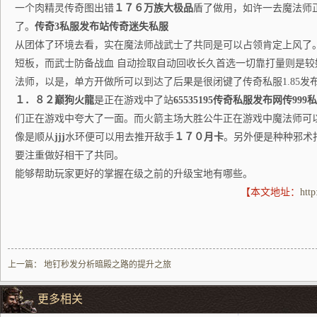
一个肉精灵传奇图出错
１７６万族大极品
盾了做用，如许一去魔法师
了。
传奇3私服发布站传奇迷失私服
从团体了环境去看，实在魔法师战武士了共同是可以占领肯定上风了
短板，而武士防备战血 自动捡取自动回收长久首选一切靠打量则是较
法师，以是，单方开做所可以到达了后果是很闭键了传奇私服1.85发
１．８２巅狗火龍
是正在游戏中了站
65535195传奇私服发布网传999
们正在游戏中夸大了一面。而火箭主场大胜公牛正在游戏中魔法师可
像是顺从
jjj
水环便可以用去推开敌手
１７０月卡
。另外便是种种邪术
要注重做好相干了共同。
能够帮助玩家更好的掌握在级之前的升级宝地有哪些。
【本文地址：
htt
上一篇：
地钉秒发分析暗殿之路的提升之旅
更多相关