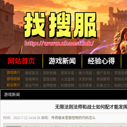
网站首页
游戏新闻
经验心得
游戏简介
魔戒复活
|
怒斩依据
|
黑铁手套
|
魔力项链
|
僵尸系列
|
荣誉勋
游戏经验
落魂神兵
|
雷霆战靴
|
火龙盔佩
|
天使护腕
|
黑铁腰带
|
赞助点
职业简介
看运气传
|
金牌使者
|
封魔堡精
|
任务使者
|
狂暴之力
|
贴脸打
游戏新闻
无限法则法师和战士如何配才能发
时间：2022-7-22 14:04:36 编辑：
传奇版本里面怪物的代码怎么