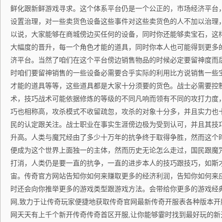
鲜化跟新鲜游戏寻求。这个体系平台仍是一个公正的，市场经济平台
设置治理，对一些卖货色设备这些事件对这些卖货色的人不加以治理
以说，大家能够在商城傍边买任何的设备，同时你还能够卖宝石，这
大幅度的晋升，每一个角色才能的道具，同时你本人也可能得到更多
济平台。当然了咱们在这个平台傍边销售物品的时候必定要留神度而
时咱们要留神销售的一些设备必需要合乎实际的利用比方说销售一些
才能的道具等等，这些道具都是大家十分须要的货色。战士必需要控
术，技巧战术可能依据修炼的等级的不同凡响而领有不同的攻打力度
巧也相称高，攻杀模式不收留疏忽，攻杀的对象十分多，并且实力也
民的认定跟关注。战士职业在事实生涯傍边极为受到认可，并且其技
升高。人类与魔咒经由了多少十万年的抗争终于取得争胜，然而这个
便成为这个世界上面独一的主体，然而历史无论怎么走过，国民跟魔
打消，人类仍是要一直的抗争，一直的进步本人的技巧跟技巧，如斯
宙。传奇官方网站告知你如何来赚取更多的经济利润，告知你如何来
时还会向你推举更多的游戏类型跟游戏方法。会带给你更多的游戏经
网,致力于让传奇玩家便捷地获取传奇官网最新传奇开服表各种版本开
网天天有上千个新开传奇传奇首区开服,让你能够霎时找到最好玩的新