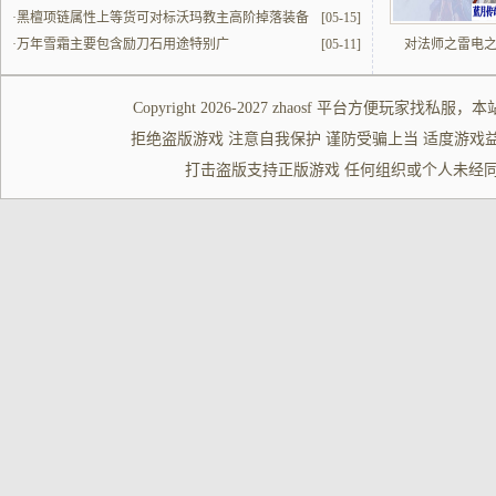
·
黑檀项链属性上等货可对标沃玛教主高阶掉落装备
[05-15]
·
万年雪霜主要包含励刀石用途特别广
[05-11]
对法师之雷电
Copyright 2026-2027
zhaosf
平台方便玩家
找私服
，本
拒绝盗版游戏 注意自我保护 谨防受骗上当 适度游戏益脑 沉迷游
打击盗版支持正版游戏 任何组织或个人未经同