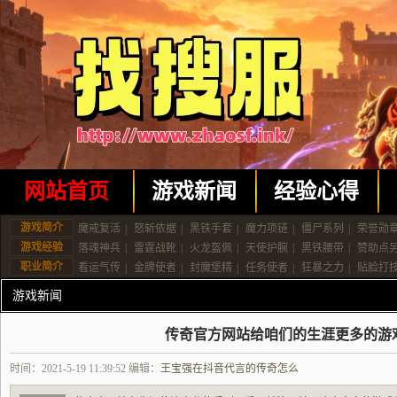
网站首页
游戏新闻
经验心得
游戏简介
魔戒复活
|
怒斩依据
|
黑铁手套
|
魔力项链
|
僵尸系列
|
荣誉勋
游戏经验
落魂神兵
|
雷霆战靴
|
火龙盔佩
|
天使护腕
|
黑铁腰带
|
赞助点
职业简介
看运气传
|
金牌使者
|
封魔堡精
|
任务使者
|
狂暴之力
|
贴脸打
游戏新闻
传奇官方网站给咱们的生涯更多的游
时间：2021-5-19 11:39:52 编辑：
王宝强在抖音代言的传奇怎么