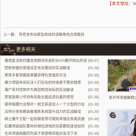
【本文地址：
h
上一篇：
传奇发布站更加具体的讲解角色应用题目
更多相关
·
魔戒复活依托魔龙地图闯关高阶BOSS解开刚出炉战
[06-07]
力
·
怒斩依据仇恨值设定攻击路径的实战解读
[05-30]
·
黑铁手套穿戴能掌握获得仇恨值的方法
[05-30]
·
魔力项链休闲玩法人们在玩的时候更不费劲惬意
[05-30]
·
僵尸系列怪物作为典型刷怪目标的实战解读
[05-30]
·
荣誉勋章12号持有还能全面促进玩着的感觉
[05-30]
新开传奇缓解精
·
掷斧骷髅行会帮衬一把尤其是加入一个大型的行会
[05-30]
更实打实好用
·
法师分身依赖装备熔炼系统提升战力的实战解读
[05-30]
·
暗之魔牛王配一起前期发育可贼效率强化各类武器
[05-30]
·
虹魔项链组队要命的相信游戏的玩家都知道该如何
[05-30]
组建队伍
·
生命项链佩戴药剂虽不常使唤却能应急活下去
[05-30]