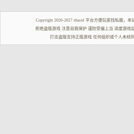
Copyright 2026-2027
zhaosf
平台方便玩家
找私服
，本
拒绝盗版游戏 注意自我保护 谨防受骗上当 适度游戏益脑 沉迷游
打击盗版支持正版游戏 任何组织或个人未经同