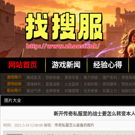
网站首页
游戏新闻
经验心得
游戏简介
魔戒复活
|
怒斩依据
|
黑铁手套
|
魔力项链
|
僵尸系列
|
荣誉勋
游戏经验
落魂神兵
|
雷霆战靴
|
火龙盔佩
|
天使护腕
|
黑铁腰带
|
赞助点
职业简介
看运气传
|
金牌使者
|
封魔堡精
|
任务使者
|
狂暴之力
|
贴脸打
图片大全
新开传奇私服里的战士要怎么转变本
时间：2021-5-19 12:08:08 编辑：
传奇私服怎么装备的图片