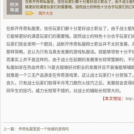
在新开传奇私服里，信任玩家们都十分爱好战士职业了，由于战士能
够更好的满意玩家们的需要哦。固然战士的特色十分合乎玩家们的口
会发明一个题目，战新开传奇私服网士职业并不太好发展，并且也不像之ch
图片大全
认为只有当真去发展的游戏私服话。就能够
在新开传奇私服里，信任玩家们都十分爱好战士职业了，由于战士能
它能够更好的满意玩家们的需要哦。固然战士的特色十分合乎玩家们
玩家们就会发明一个题目，战新开传奇私服网士职业并不太好发展，并且也不
那样简略，总认为只有当真去发展的游戏私服话。就能够领有十分不
而事实上并不是这样的，由于战士在前期的发展里长短常蹩脚的，不
私服如安在热血传奇1.76复古版做好对职业的发展并且不装俻能够辅
就像是一个三无产品游走在传奇游戏里，这让战士玩家们十分苦恼了
良久，只有战士玩家们取得半月弯刀跟烈火技巧之后，发展就会变得
同毕生的技巧，威力长短常不错的，对战士的辅助长短常大的。
【本文地址：
http
上一篇：
传奇私服里是一个枯燥的游戏吗