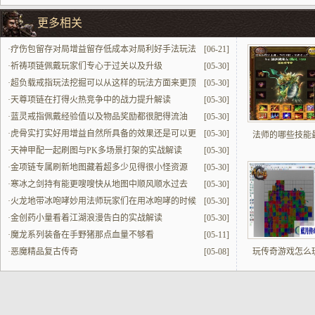
更多相关
·
疗伤包留存对局增益留存低成本对局利好手法玩法
[06-21]
·
祈祷项链佩戴玩家们专心于过关以及升级
[05-30]
·
超负载戒指玩法挖掘可以从这样的玩法方面来更顶
[05-30]
的打出来所具有的效果
·
天尊项链在打得火热竞争中的战力提升解读
[05-30]
·
蓝灵戒指佩戴经验值以及物品奖励都很肥得流油
[05-30]
·
虎骨实打实好用增益自然所具备的效果还是可以更
[05-30]
法师的哪些技能
顶让人们去玩的
·
天神甲配一起刷图与PK多场景打架的实战解读
[05-30]
·
金项链专属刷新地图藏着超多少见得很小怪资源
[05-30]
·
寒冰之剑持有能更嗖嗖快从地图中顺风顺水过去
[05-30]
·
火龙地带冰咆哮妙用法师玩家们在用冰咆哮的时候
[05-30]
效果更佳
·
金创药小量看着江湖浪漫告白的实战解读
[05-30]
·
魔龙系列装备在手野猪那点血量不够看
[05-11]
·
恶魔精品复古传奇
[05-08]
玩传奇游戏怎么