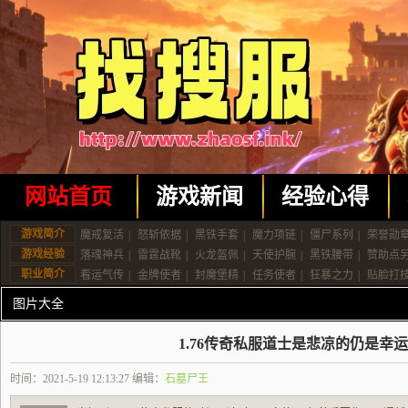
网站首页
游戏新闻
经验心得
游戏简介
魔戒复活
|
怒斩依据
|
黑铁手套
|
魔力项链
|
僵尸系列
|
荣誉勋
游戏经验
落魂神兵
|
雷霆战靴
|
火龙盔佩
|
天使护腕
|
黑铁腰带
|
赞助点
职业简介
看运气传
|
金牌使者
|
封魔堡精
|
任务使者
|
狂暴之力
|
贴脸打
图片大全
1.76传奇私服道士是悲凉的仍是幸
时间：2021-5-19 12:13:27 编辑：
石墓尸王