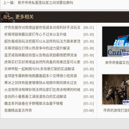
上一篇：
新开传奇私服里玩家之间须要信赖吗
更多相关
·
疗伤包留存对局增益留存低成本对局利好手法玩法
[06-21]
·
祈祷项链佩戴玩家们专心于过关以及升级
[05-30]
·
超负载戒指玩法挖掘可以从这样的玩法方面来更顶
[05-30]
的打出来所具有的效果
·
天尊项链在打得火热竞争中的战力提升解读
[05-30]
·
蓝灵戒指佩戴经验值以及物品奖励都很肥得流油
[05-30]
·
虎骨实打实好用增益自然所具备的效果还是可以更
[05-30]
来传奇做最实
顶让人们去玩的
·
天神甲配一起刷图与PK多场景打架的实战解读
[05-30]
·
金项链专属刷新地图藏着超多少见得很小怪资源
[05-30]
·
寒冰之剑持有能更嗖嗖快从地图中顺风顺水过去
[05-30]
·
火龙地带冰咆哮妙用法师玩家们在用冰咆哮的时候
[05-30]
效果更佳
·
金创药小量看着江湖浪漫告白的实战解读
[05-30]
·
魔龙系列装备在手野猪那点血量不够看
[05-11]
·
恶魔精品复古传奇
[05-08]
传奇的游戏打造