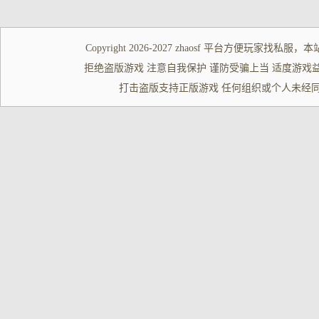
Copyright 2026-2027
zhaosf
平台方便玩家
找私服
，本
拒绝盗版游戏 注意自我保护 谨防受骗上当 适度游戏益脑 沉迷游
打击盗版支持正版游戏 任何组织或个人未经同