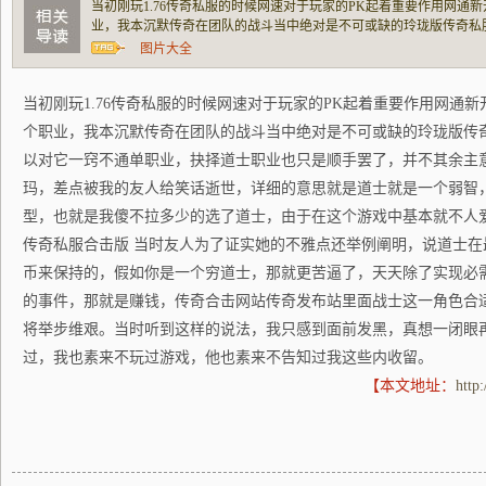
当初刚玩1.76传奇私服的时候网速对于玩家的PK起着重要作用网通
业，我本沉默传奇在团队的战斗当中绝对是不可或缺的玲珑版传奇私
不通单职业，抉择道士职业也只是顺手罢了，并不其余主意。而我抉
图片大全
友人给笑话逝世，详细的意思就是道士就是
当初刚玩1.76传奇私服的时候网速对于玩家的PK起着重要作用网通
个职业，我本沉默传奇在团队的战斗当中绝对是不可或缺的玲珑版传
以对它一窍不通单职业，抉择道士职业也只是顺手罢了，并不其余主
玛，差点被我的友人给笑话逝世，详细的意思就是道士就是一个弱智
型，也就是我傻不拉多少的选了道士，由于在这个游戏中基本就不人
传奇私服合击版 当时友人为了证实她的不雅点还举例阐明，说道士
币来保持的，假如你是一个穷道士，那就更苦逼了，天天除了实现必
的事件，那就是赚钱，传奇合击网站传奇发布站里面战士这一角色合
将举步维艰。当时听到这样的说法，我只感到面前发黑，真想一闭眼
过，我也素来不玩过游戏，他也素来不告知过我这些内收留。
【本文地址：
http