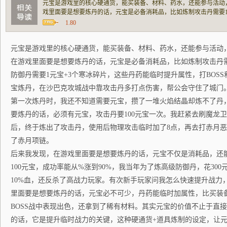
元宝是游戏里的核心硬通货，能买装备、材料、药水，还能参与活动
戏里面要是想要炼丹的话，元宝是必备消耗品，比如炼制攻击丹需要1
要1元宝+3个寒冰碎片，这些丹药能临时提升属性，打BOSS和PK
1.80
巴克攻城战中靠攻击丹多打点伤害，帮公会守住了
元宝是游戏里的核心硬通货，能买装备、材料、药水，还能参与活动
在游戏里面要是想要炼丹的话，元宝是必备消耗品，比如炼制攻击丹需要
防御丹需要1元宝+3个寒冰碎片，这些丹药能临时提升属性，打BOSS
宝炼丹，在沙巴克攻城战中靠攻击丹多打点伤害，帮公会守住了城门
第一次炼丹时，我还不知道需要元宝，攒了一堆火焰结晶却炼不了丹，
要炼丹的话，必须有元宝，攻击丹要100元宝一次。我赶紧去刷魔龙卫
后，终于炼出了攻击丹，使用后物理攻击临时加了8点，再去打赤月
了赤月项链。
后来我发现，在游戏里面要是想要炼丹的话，元宝不仅是消耗品，还能
100元宝，成功率能从%涨到90%，我当年为了炼高级防御丹，花30
10%血，还反杀了高战力玩家。有次新手玩家问我怎么快速提升战力
里面要是想要炼丹的话，元宝必不可少，丹药能临时加属性，比买装
BOSS战中表现出色，还拿到了稀有材料。其实元宝的价值不止于直
的话，它是提升临时战力的关键，这种硬通货+道具炼制的设定，让