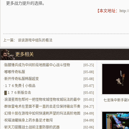
更多战力提升的选择。
【本文地址：
http:
上一篇：
谈谈游戏中组队的看法
更多相关
·
骷髅锤兵成为中间阶段地图最中心战斗怪物
[05-25]
·
嘟嘟传奇私服
[05-08]
·
新开传奇私服韩服超变
[05-08]
·
１７６免费┨小极品
[05-07]
·
█１７６新版合击
[05-05]
·
浪漫星雨包帮衬一把怪物攻城怪物攻城玩法的最中
[05-01]
七龙珠中新手副
心增益道具包
·
群体雷电术在里面不要一直的去走位保持输出节奏
[04-27]
更重要
·
幻境十层在游戏中如何快速刷声望的玛法高阶地图
[04-09]
故事
·
祝福油罐揣身上药水备足才敢闯
[04-09]
·
斩天刀提醒战士战前注重防御的武器
[02-06]