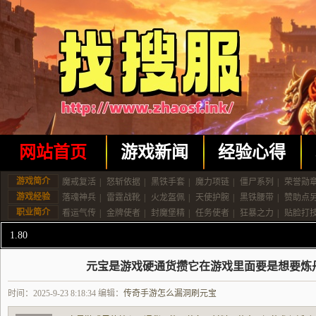
网站首页
游戏新闻
经验心得
游戏简介
魔戒复活
|
怒斩依据
|
黑铁手套
|
魔力项链
|
僵尸系列
|
荣誉勋
游戏经验
落魂神兵
|
雷霆战靴
|
火龙盔佩
|
天使护腕
|
黑铁腰带
|
赞助点
职业简介
看运气传
|
金牌使者
|
封魔堡精
|
任务使者
|
狂暴之力
|
贴脸打
1.80
元宝是游戏硬通货攒它在游戏里面要是想要炼
时间：2025-9-23 8:18:34 编辑：
传奇手游怎么漏洞刷元宝