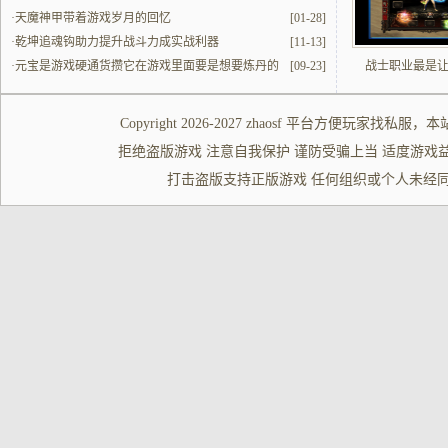
·
天魔神甲带着游戏岁月的回忆
[01-28]
·
乾坤追魂钩助力提升战斗力成实战利器
[11-13]
·
元宝是游戏硬通货攒它在游戏里面要是想要炼丹的
[09-23]
战士职业最是
话必不可少
Copyright 2026-2027
zhaosf
平台方便玩家
找私服
，本
拒绝盗版游戏 注意自我保护 谨防受骗上当 适度游戏益脑 沉迷游
打击盗版支持正版游戏 任何组织或个人未经同