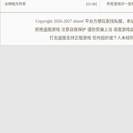
·
冰神皓月传奇
[05-08]
传奇游戏中一些
Copyright 2026-2027
zhaosf
平台方便玩家
找私服
，本
拒绝盗版游戏 注意自我保护 谨防受骗上当 适度游戏益脑 沉迷游
打击盗版支持正版游戏 任何组织或个人未经同