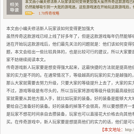
本文由小编夫修洁新人玩家该如何变得更加强大虽然传奇这款游戏已
仍然能够吸引到一大批的游戏迷。这些游戏迷在开始玩这款游戏后，
变得强大起来？对于他们关注的这个问题，本文会给出一些比较具体
1.70传奇攻略
是想知道这个问题的答案，那么大家不妨继续
本文由小编夫修洁新人玩家该如何变得更加强大
虽然传奇这款游戏已经上线了好多年了，但是这款游戏每年仍然能够
迷在开始玩这款游戏后，他们最先关注的问题就是：他们该如何变得
题，本文会给出一些比较具体的，也是比较可行的建议，所以大家要
家不妨继续阅读本文。
传奇游戏新人玩家要是想变得强大起来，这最快捷的方法就是提高他
家的实力是不同的。在通常情况下，等级越高的玩家的实力是越强的
那么大家就需要去努力升级，只要大家的等级提升上去了，大家的实
不过，游戏等级是有尽头的，所以当玩家将游戏等级升级到最高级别
家就需要从其他方面入手，就比如玩家的装备。好的装备是能够大大
要给自己准备好的装备。好的装备的掉落不会很高，所以要想攒齐一
是玩家不想花时间亲自去攒装备，玩家也可以直接花大价格去向其他
买。在传奇游戏中，新人玩家要是想提高他们的实力的话，他们是可
【本文地址：
http