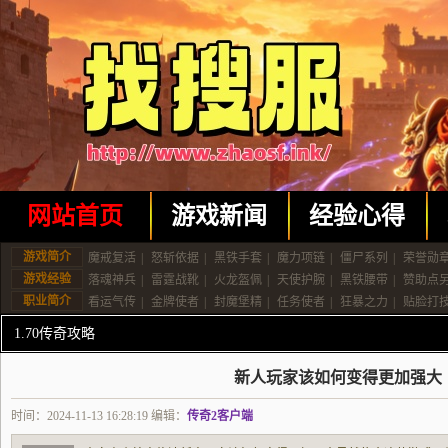
网站首页
游戏新闻
经验心得
游戏简介
魔戒复活
|
怒斩依据
|
黑铁手套
|
魔力项链
|
僵尸系列
|
荣誉勋
游戏经验
落魂神兵
|
雷霆战靴
|
火龙盔佩
|
天使护腕
|
黑铁腰带
|
赞助点
职业简介
看运气传
|
金牌使者
|
封魔堡精
|
任务使者
|
狂暴之力
|
贴脸打
1.70传奇攻略
新人玩家该如何变得更加强大
时间：2024-11-13 16:28:19 编辑：
传奇2客户端