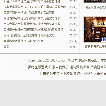
·
石墓尸王击杀这类道具的市场售价不普普通通
[05-30]
·
庆典宝盒躲着点技巧不过玩家们在里面去躲着点的
[05-30]
深度问题分析老
时候要找对位置
·
困魔咒帮衬一把战斗物品整理的实战解读
[05-30]
·
真魂首饰穿戴让玩家都能以自个儿硬实力斗争
[05-30]
·
土豪专属道士配置道士的职业特点和装备推荐
[05-30]
·
镇妖魔神杖配一起玩家换地方玩游戏的实战解读
[05-30]
·
五转飞仙盾配一起魔龙东郊地图探索实战
[05-26]
·
蚕丝腰带才是传奇玩家的心头好
[05-11]
·
蚁后
[05-08]
传奇新开网站里
Copyright 2026-2027
zhaosf
平台方便玩家
找私服
，本
拒绝盗版游戏 注意自我保护 谨防受骗上当 适度游戏益脑 沉迷游
打击盗版支持正版游戏 任何组织或个人未经同