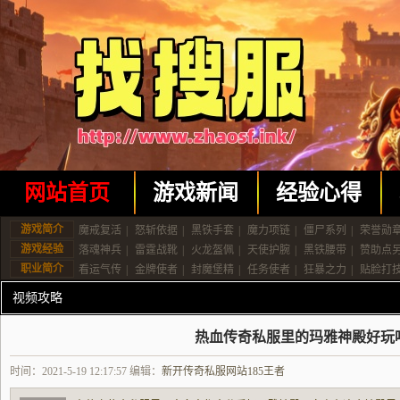
网站首页
游戏新闻
经验心得
游戏简介
魔戒复活
|
怒斩依据
|
黑铁手套
|
魔力项链
|
僵尸系列
|
荣誉勋
游戏经验
落魂神兵
|
雷霆战靴
|
火龙盔佩
|
天使护腕
|
黑铁腰带
|
赞助点
职业简介
看运气传
|
金牌使者
|
封魔堡精
|
任务使者
|
狂暴之力
|
贴脸打
视频攻略
热血传奇私服里的玛雅神殿好玩
时间：2021-5-19 12:17:57 编辑：
新开传奇私服网站185王者