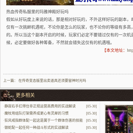
热血传奇私服里的玛雅神殿好玩吗
假如从好玩度上来说的话，那是相对好玩的，不外这样好玩的副本，
仅有一次挑衅机遇呢，不论你是怎么的玩家，也不论你的等级有多高
的。所以当这个副本开启的时候，玩家们必定不要错过仅有的一次机
候，必定要做好各种筹备，不然就会错失这仅有的机遇哦。
【本文地址：
htt
上一篇：
在传奇变态版里出卖道具还须要留神时光吗
更多相关
·
静寂右手扛得住非正规运营高费用的实战解读
[05-30]
·
魔杖用组队打架需养成更心有灵犀的习惯
[05-30]
·
狂风戒指群体配一起这是属于一个群体伤害的技能
[05-30]
配一起最中心
·
银蛇配一起任何一种战斗形式的实战解读
[05-30]