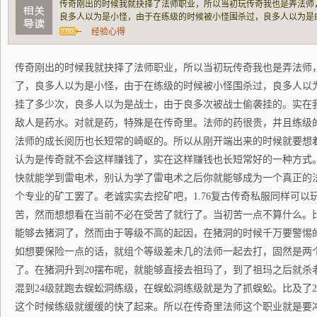
传奇刚出的时候我就抉择了法师职业，所以当初玩传奇我也是弄法师
良多人以为是小怪，由于在练级的时候被小怪围杀过，良多人以为是BO
次，良多人以为是战士，由于良多次被战士偷袭挂的。实在我感到都
经验心得
对就是药，特殊是在传奇里。法师的药很贵，并
传奇刚出的时候我就抉择了法师职业，所以当初玩传奇我也是弄法师
了，良多人以为是小怪，由于在练级的时候被小怪围杀过，良多人以为是
挂了多少次，良多人以为是战士，由于良多次被战士偷袭挂的。实在
敌人是药水。对就是药，特殊是在传奇里。法师的药很贵，并且练级
法师的成长阅历也长短常的崎岖的。所以从刚开端出来的时候就要想
认为是传奇就不会这样赚钱了，实在这样赚钱也长短常好的一种方式
快就能学到雷电术，别认为学了雷电术之后你就能够成为一个真正的
个专业的矿工罢了。老诚实实去挖矿吧，1.76复古传奇私服同样可以
苦，然而想想看在当前不必在受苦了就行了。当初苦一点不算什么。
能够去猪洞了，然而由于等级不高的起因，在猪洞的时候千万要警惕
如想要保险一点的话，就组个等级差未几的法师一起去打，固然是两
了。在猪洞升到20摆布呢，就能够直接去祖玛了，到了祖玛之后就杀
混到24级就跑去蜈蚣洞练级，在蜈蚣洞练级就是为了抓蜈蚣。比及了
这个时候练级就缓缓的快了起来。所以在传奇里法师这个职业就是要冲