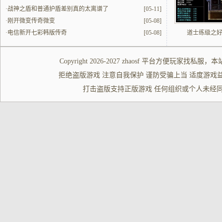
啥时候都的更改
·
战神之盾和普通护盾差别真的太离谱了
[05-11]
·
刚开微变传奇微变
[05-08]
·
电信新开七彩韩版传奇
[05-08]
道士练级之
Copyright 2026-2027
zhaosf
平台方便玩家
找私服
，本
拒绝盗版游戏 注意自我保护 谨防受骗上当 适度游戏益脑 沉迷游
打击盗版支持正版游戏 任何组织或个人未经同