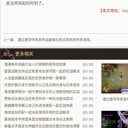
是法师突起的时刻了。
【本文地址：
htt
上一篇：
通过搜寻传奇发布站能够玩各式各样的传奇游戏。
更多相关
·
落魂神兵用能打出人们预期的挺带劲效果
[05-30]
·
雷霆战靴支持远近距离攻击调节配一起的实战解读
[05-30]
·
火龙盔佩戴能实现的优势差异贼一眼看穿
[05-30]
·
天使护腕分身引怪就可以过去召唤分身勾过来怪攻
[05-30]
击
·
黑铁腰带帮衬一把不费劲击杀烈火地图怪物的实战
[05-30]
解读
·
赞助点另类玩法还有另外的一种玩法值当尝试
[05-30]
通过搜寻传奇发
·
破魔腰带穿戴让自己的进攻更配一起实战场景
[05-30]
·
强效金创药配一起当前游戏环境的实战解读
[05-30]
·
集体隐身术用直来直去根据据点本身玩法更顺
[05-30]
·
躲着点手链走位神器并且在跑动位置的时候也得要
[05-30]