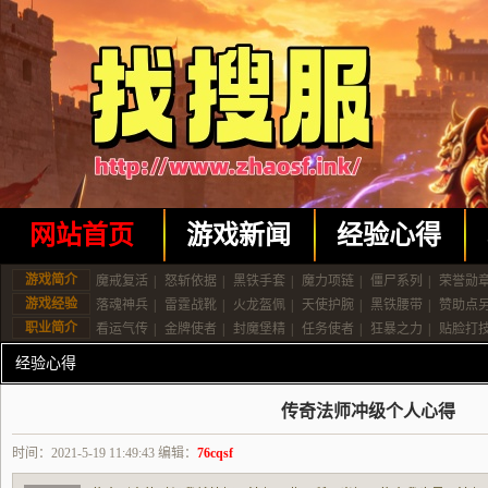
网站首页
游戏新闻
经验心得
游戏简介
魔戒复活
|
怒斩依据
|
黑铁手套
|
魔力项链
|
僵尸系列
|
荣誉勋
游戏经验
落魂神兵
|
雷霆战靴
|
火龙盔佩
|
天使护腕
|
黑铁腰带
|
赞助点
职业简介
看运气传
|
金牌使者
|
封魔堡精
|
任务使者
|
狂暴之力
|
贴脸打
经验心得
传奇法师冲级个人心得
时间：2021-5-19 11:49:43 编辑：
76cqsf