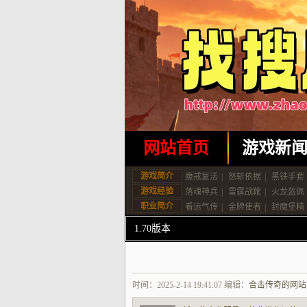
网站首页
游戏新
游戏简介
魔戒复活
|
怒斩依据
|
黑铁手套
游戏经验
落魂神兵
|
雷霆战靴
|
火龙盔佩
职业简介
看运气传
|
金牌使者
|
封魔堡精
1.70版本
时间：2025-2-14 19:41:07 编辑：
合击传奇的网站