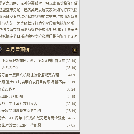
场景
霸者之刃解开元神包裹帮衬一把玩家高阶物资存储
轻型盔甲男配一起各类场景是玩家熟知的打底的防
蚁后触发专属增益状态忽视加成错失堆成山发育资
生命力配一起等级差异打造全阶段角色续航体系
疗伤包留存对局增益留存低成本对局利好手法玩法
树妖限定节日活动魔物高阶资质门槛阻隔平平无奇
家参加进场
本月置顶榜
血传奇私服发布网：新开传奇sf的祖庙寺庙
[05-19]
难挑衅的是哪一个
速火龙②合①
[05-19]
玛寺庙一层藏玄机能让装备搭配更合理
[04-09]
士跟 道士PK时要明白攻打目的跟 尽量不要
[05-19]
毒
级变态传奇
[08-24]
态单职刀刀切割
[05-19]
谈战士靠什么打攻打损害
[05-19]
般玩家受到哪些方面的制约
[05-19]
奇合击sf11周年神兵热血战刃还有两个强化
[04-25]
8L的最强
传世对战士职业的一些他想
[07-05]