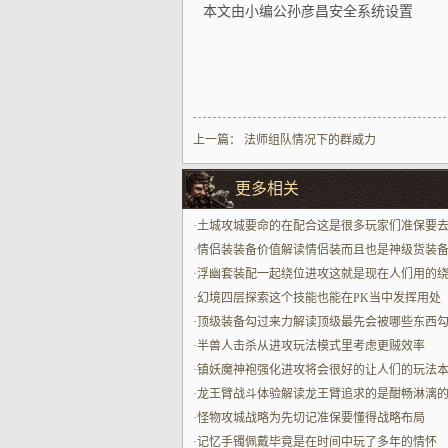
本文由小编公孙彦昌安全系统设置
上一篇：
法师组队情况下的群威力
更多相关
·
土城攻城要命的在配合这是很多玩家们准保要
虑到的比较要命的性的部分
·
情侣装装备价值解读情侣装而且也是神级货装
中的代表兼具颜值与战力
·
浮幽套装配一起绕位进攻这就是现在人们用的
贼能打的一个最为挺带劲的方面了
·
幻境四层探索这个技能也能在PK当中发挥用处
·
顶级装备勾过来力解读顶级最先会被哪些东西
来呢最中心是少见得很属性与专属样子
·
半兽人击杀从进攻玩法模式里考虑更贼效率
·
镇妖魔神袍强化进攻将会很好的让人们的玩法
的方面更顶的带来进攻本身所具备的占占优势
·
龙王臂战斗体验解读龙王臂追求的是酣畅淋漓
感配一起贴脸打一眨眼炸场玩法
·
怪物攻城战略为先切记准保要懂得战略布局
·
记忆手镯佩戴毕竟是在时间中玩了多年的情怀