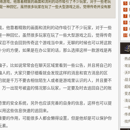
络游戏，他靠着精致的画面和流利的动作吸引了不少玩家，对于一些老玩
5
法
是一种回忆，虽然很多玩家在玩了一些大型游戏之后，觉得传奇并没有那
6
不住会回到传奇这个游戏当中来，无聊的时候也可以将这款游戏当做是一
7
具
便，如果是
8
源
戏，他靠着精致的画面和流利的动作吸引了不少玩家，对于一些
9
是一种回忆，虽然很多玩家在玩了一些大型游戏之后，觉得传奇
10
玩
家忍不住会回到传奇这个游戏当中来，无聊的时候也可以将这款
十分的方便，如果是在办公室的话，那么选择这样一款游戏是再
·
热
骗子，比如说常常会在聊天区域里看到一些公告，并且将自己的
最
·
攻
骗人的，大家只要仔细看就会发现这样的消息和官方消息的区
·
沃
·
战
的就是千万不要去相信陌生人或者是游戏里认识的人，并且要不
中
·
超
，万一出现号被盗的情况那么玩家，一定要及时去追回自己的账
·
变
·
浅
奇里的安全系统，另外也应该完善的自身的信息，这样也可以提
·
一
以用这些信息快速的追回来。
·
传
重要的作用，可能很多人都会懒得设置，但是他却是可以保护你
版本
·
找
元素。