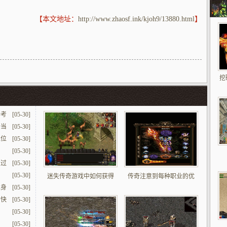
【本文地址：
http://www.zhaosf.ink/kjoh9/13880.html
】
挖
去考
[05-30]
备当
[05-30]
绕位
[05-30]
[05-30]
勾过
[05-30]
[05-30]
迷失传奇游戏中如何获得
传奇注意到每种职业的优
本身
[05-30]
的快
[05-30]
[05-30]
[05-30]