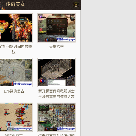
传奇美女
矿如何短时间内最赚
天影六季
钱
1.76经典复古
新开超变传奇私服道士
生涯最重要的道具之灰
色药粉