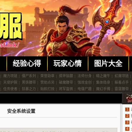
闻
经验心得
玩家心情
图片大全
|
魔力项链
|
僵尸系列
|
荣誉勋章
|
掷斧骷髅
|
法师分身
|
暗之魔牛
|
虹魔项链
|
|
天使护腕
|
黑铁腰带
|
赞助点另
|
破魔腰带
|
强效金创
|
集体隐身
|
躲着点手
|
|
任务使者
|
狂暴之力
|
贴脸打技
|
将军盔佩
|
电僵尸趣
|
魔幻手镯
|
雷霆腰带
|
1
安全系统设置
2
3
4