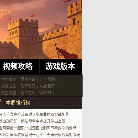
视频攻略
游戏版本
生命项链
|
黑檀项链
|
万年雪霜
|
战神之盾
|
刚开微变
|
电信新开
|
鹰卫带起
|
走位在P
|
945新开
|
本周排行榜
恶人手套高阶装备适合多职业刷图实战场景
铁血勋章配一起法师雷电术提升输出上限
祖玛套配一起职业提速把控刷图节奏要命的要点
大药筑牢续航根基配一起平平无奇玩家各类对战玩