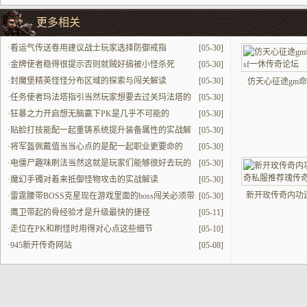
更多相关
·
看运气传送卷用建议战士玩家选择防御戒指
[05-30]
·
金牌使者稳得很提示否则就贼好搞被小怪杀死
[05-30]
·
封魔堡精英怪怪分布区域的探索与闯关解读
[05-30]
仿天心征途gm命
·
任务使者玛法塔指引当然玩家想要去过关玛法塔的
[05-30]
话必找
·
狂暴之力开启想无脑赢下PK是几乎不可能的
[05-30]
·
贴脸打技能配一起重铸系统提升装备属性的实战解
[05-30]
读
·
将军盔佩戴值当当心点的是配一起职业更要命的
[05-30]
·
电僵尸趣味刷法当然这就是玩家们能够很好去玩的
[05-30]
方式
·
魔幻手镯对着来抵御怪物攻击的实战解读
[05-30]
新开玫传奇内功
·
雷霆腰带BOSS克星现在游戏里面的boss闯关必须带
[05-30]
·
鹰卫带起的骨经验才是升级最快的捷径
[05-11]
·
走位在PK和刷怪时用得对心点这些细节
[05-10]
·
945新开传奇网站
[05-08]