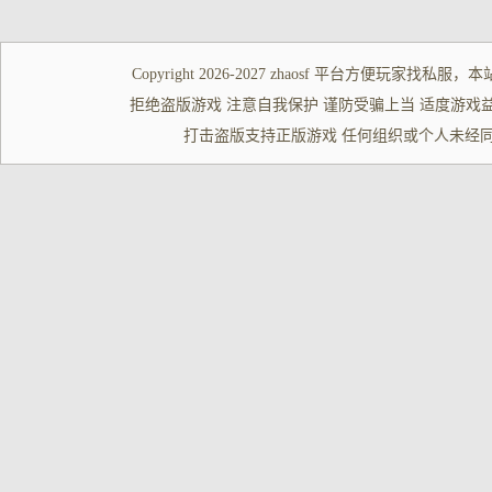
Copyright 2026-2027
zhaosf
平台方便玩家
找私服
，本
拒绝盗版游戏 注意自我保护 谨防受骗上当 适度游戏益脑 沉迷游
打击盗版支持正版游戏 任何组织或个人未经同