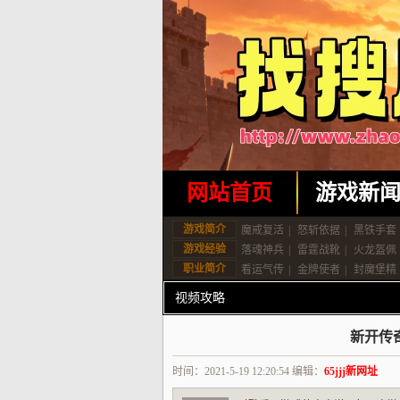
网站首页
游戏新
游戏简介
魔戒复活
|
怒斩依据
|
黑铁手套
游戏经验
落魂神兵
|
雷霆战靴
|
火龙盔佩
职业简介
看运气传
|
金牌使者
|
封魔堡精
视频攻略
新开传
时间：2021-5-19 12:20:54 编辑：
65jjj新网址