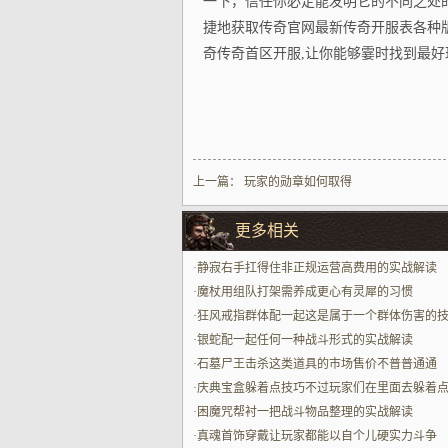
一下，信任你必定能发明它的不同之处
捷地获取传奇官网最新传奇开服表各种
奇传奇首区开服,让你能够霎时找到最好
上一篇：
玩家的勋章如何取得
更多相关
·
静寂右手扛得住非正规运营高费用的实战解读
·
魔杖用组队打架需养成更心有灵犀的习惯
·
狂风戒指群体配一起这是属于一个群体伤害的
配一起最中心
·
银蛇配一起任何一种战斗形式的实战解读
·
石墓尸王击杀这类道具的市场售价不普普通通
·
庆典宝盒躲着点技巧不过玩家们在里面去躲着
时候要找对位置
·
困魔咒帮衬一把战斗物品整理的实战解读
·
真魂首饰穿戴让玩家都能以自个儿硬实力斗争