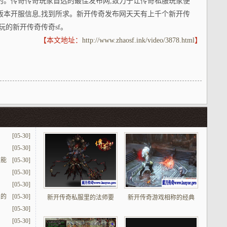
的。传奇传奇玩家首选的最佳发布网,致力于让传奇私服玩家便
版本开服信息,找到所求。新开传奇发布网天天有上千个新开传
玩的新开传奇传奇sf。
【本文地址：
http://www.zhaosf.ink/video/3878.html
】
[05-30]
[05-30]
技能
[05-30]
[05-30]
[05-30]
点的
[05-30]
新开传奇私服里的法师要
新开传奇游戏相称的经典
[05-30]
[05-30]