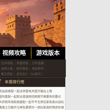
视频攻略
游戏版本
生命项链
|
黑檀项链
|
万年雪霜
|
战神之盾
|
刚开微变
|
电信新开
|
鹰卫带起
|
走位在P
|
945新开
|
本周排行榜
铁血勋章配一起法师雷电术提升输出上限
祖玛套配一起职业提速把控刷图节奏要命的要点
大药筑牢续航根基配一起平平无奇玩家各类对战玩
场景
霸者之刃解开元神包裹帮衬一把玩家高阶物资存储