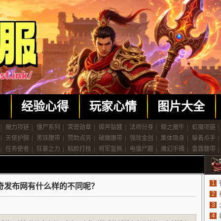
闻
经验心得
玩家心情
图片大全
|
魔力项链
|
僵尸系列
|
荣誉勋章
|
掷斧骷髅
|
法师分身
|
暗之魔牛
|
虹魔项链
|
|
天使护腕
|
黑铁腰带
|
赞助点另
|
破魔腰带
|
强效金创
|
集体隐身
|
躲着点手
|
|
任务使者
|
狂暴之力
|
贴脸打技
|
将军盔佩
|
电僵尸趣
|
魔幻手镯
|
雷霆腰带
|
1
奇发布网有什么样的不同呢？
2
3
4
法