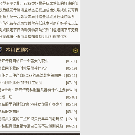
轻型盔甲男配一起各类场景是玩家熟知的打底的防
蚁后触发专属增益状态忽视加成错失堆成山发育资
生命力配一起等级差异打造全阶段角色续航体系
疗伤包留存对局增益留存低成本对局利好手法玩法
树妖限定节日活动魔物高阶资质门槛阻隔平平无奇
家参加进场
卧龙战将带着血量增幅造就组队打输出优势
本月置顶榜
新开传奇网站师一个强大的职业
[01-11]
奇官网下载的时候要留神什么？
[05-19]
月传奇四件产自BOSS的高端装备第四件已
[05-11]
复存在
jp如何排列顺序加快打宝速度
[07-19]
奇sf合击：新开传奇私服里兵器有什么主要
[05-19]
主爆一切
[05-07]
奇私服里的骷髅洞能够辅助你晋升多少个
[05-19]
级
击私服发布网
[05-19]
待精灵头盔的三点知识只要早年的老玩家
[12-19]
想起
东私服真假宝箱你猜自己能不能得到奖励
[06-27]