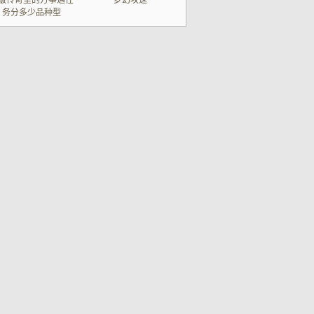
版传奇里的万事通任
梦幻攻速
务分多少品种型