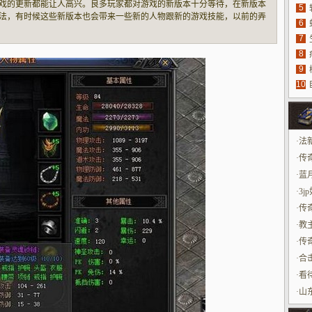
戏的更新都能让人高兴。良多玩家都对游戏的新版本十分等待，在新版本
5
法，有时候这些新版本也会带来一些新的人物跟新的游戏技能，以前的弄
6
具
如人们还用以前的弄法来玩游戏的话那么就会常常输，所认为了保障本人
7
源
的都要第一
8
9
10
玩
·
法
·
传
·
蓝
不
·
3
·
传
性
·
教
·
传
等
·
合
·
看
才
·
山