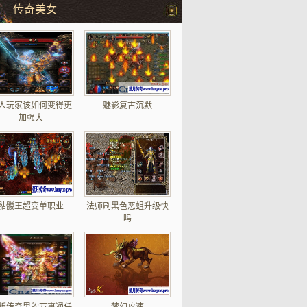
传奇美女
人玩家该如何变得更
魅影复古沉默
加强大
骷髅王超变单职业
法师刷黑色恶蛆升级快
吗